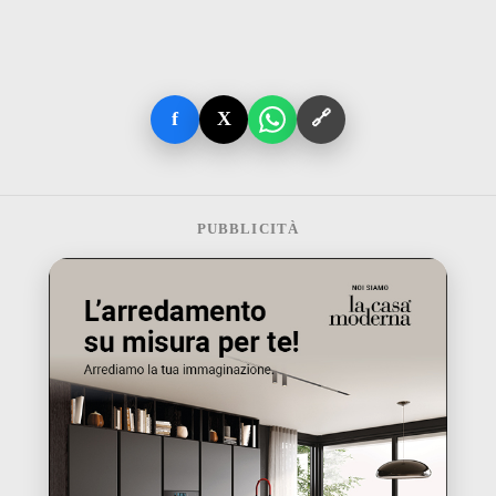
f
X
🔗
PUBBLICITÀ