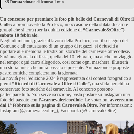
⏱️ Durata stimata di lettura: 1 min
Un concorso per premiare le foto più belle dei Carnevali di Oltre il
Colle:
a promuoverlo la Pro loco, in occasione della sfilata di carri e
gruppi che si terrà (per la quinta edizione di
“Carnevale&Oltre”),
sabato 10 febbraio.
Negli ultimi anni, grazie al lavoro della Pro loco, con il sostegno del
Comune e all’entusiasmo di un gruppo di ragazzi, si è riusciti a
riportare alle memoria le tradizioni storiche del carnevale oltrecollese.
Sarà una giornata di festa, quella del 10 febbraio, ma anche un viaggio
nel tempo: ogni carro allegorico, così come ogni maschera, illustrerà
una storia unica che unirà passato e presente. Animazione e proposte
gastronomiche completeranno la giornata.
La novità per l’edizione 2024 è rappresentata dal contest fotografico a
premi
“Ricordi di Carnevale a Oltre il Colle”,
una sfida per chi ha
conservato foto storiche del carnevale. Al concorso possono
partecipare tutti. Non serve iscrizione, basta postare su Instagram una
foto del passato con
l’#carnevalericordioic
. Le votazioni
avverranno
dal 1° febbraio sulla pagina di Carnevale&Oltre.
Per informazioni:
Instagram (@carnevaleeoltre_), Facebook (@CarnevaleOltre).