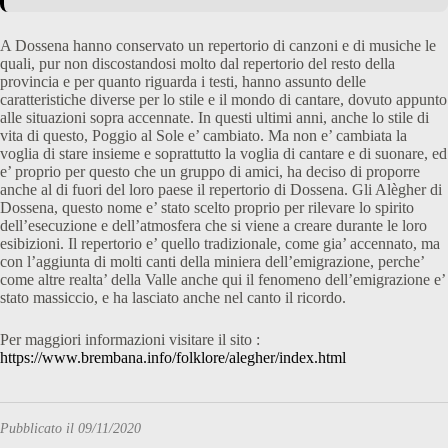
A Dossena hanno conservato un repertorio di canzoni e di musiche le
quali, pur non discostandosi molto dal repertorio del resto della
provincia e per quanto riguarda i testi, hanno assunto delle
caratteristiche diverse per lo stile e il mondo di cantare, dovuto appunto
alle situazioni sopra accennate. In questi ultimi anni, anche lo stile di
vita di questo, Poggio al Sole e’ cambiato. Ma non e’ cambiata la
voglia di stare insieme e soprattutto la voglia di cantare e di suonare, ed
e’ proprio per questo che un gruppo di amici, ha deciso di proporre
anche al di fuori del loro paese il repertorio di Dossena. Gli Alègher di
Dossena, questo nome e’ stato scelto proprio per rilevare lo spirito
dell’esecuzione e dell’atmosfera che si viene a creare durante le loro
esibizioni. Il repertorio e’ quello tradizionale, come gia’ accennato, ma
con l’aggiunta di molti canti della miniera dell’emigrazione, perche’
come altre realta’ della Valle anche qui il fenomeno dell’emigrazione e’
stato massiccio, e ha lasciato anche nel canto il ricordo.
Per maggiori informazioni visitare il sito :
https://www.brembana.info/folklore/alegher/index.html
Pubblicato il 09/11/2020