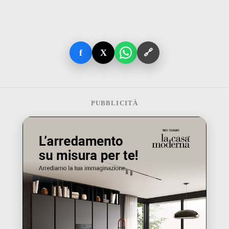
f
X
🔗
PUBBLICITÀ