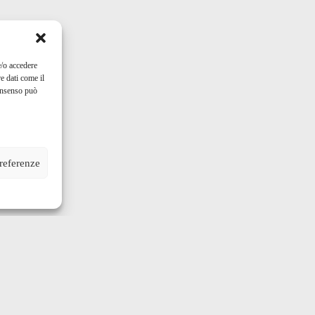
e/o accedere
e dati come il
consenso può
preferenze