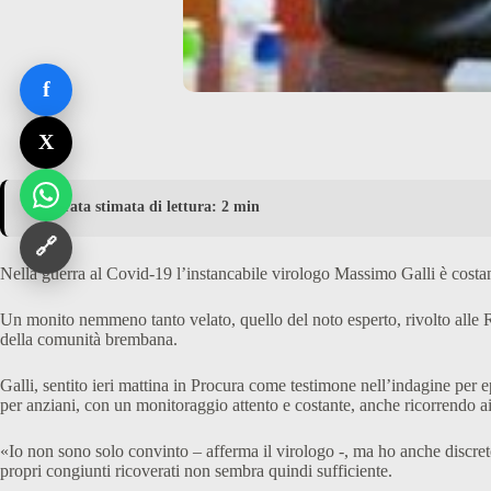
f
X
⏱️ Durata stimata di lettura: 2 min
🔗
Nella guerra al Covid-19 l’instancabile virologo Massimo Galli è costa
Un monito nemmeno tanto velato, quello del noto esperto, rivolto alle 
della comunità brembana.
Galli, sentito ieri mattina in Procura come testimone nell’indagine per e
per anziani, con un monitoraggio attento e costante, anche ricorrendo a
«Io non sono solo convinto – afferma il virologo -, ma ho anche discrete
propri congiunti ricoverati non sembra quindi sufficiente.