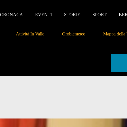
CRONACA
EVENTI
STORIE
SPORT
BE
Attività In Valle
Orobiemeteo
Mappa della 