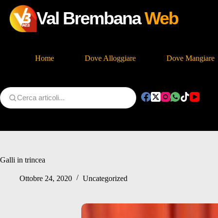
Val Brembana
Web
Home
Dove Alloggiare
Dove Mangiare
Salta
al
contenuto
Galli in trincea
Ottobre 24, 2020
Uncategorized