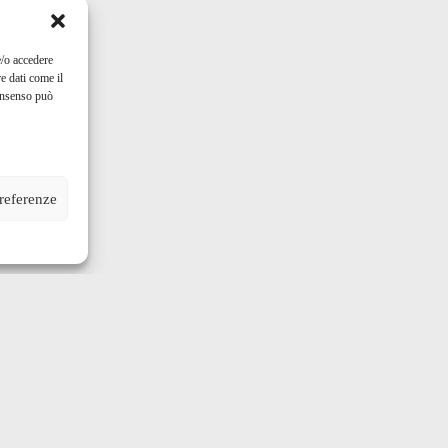
e/o accedere
e dati come il
consenso può
preferenze