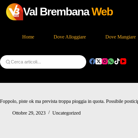
Val Brembana
Web
Home
Dove Alloggiare
Dove Mangiare
Salta
al
contenuto
Foppolo, piste ok ma prevista troppa pioggia in quota. Possibile postici
Ottobre 29, 2023
Uncategorized