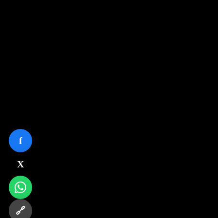
f
X
🔗