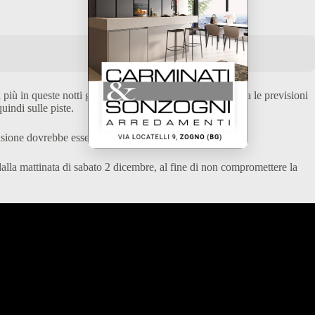
iù in queste notti grazie alle temperature sotto zero. Ma le previsioni
uindi sulle piste.
isione dovrebbe essere presa il 30 novembre.
dalla mattinata di sabato 2 dicembre, al fine di non compromettere la