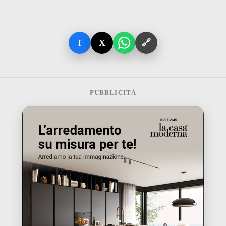
f
X
🔗
PUBBLICITÀ