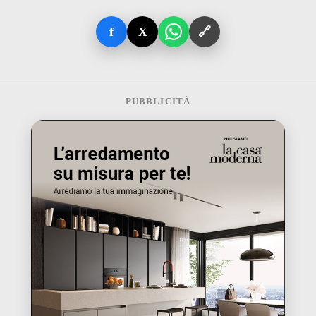
f
X
🔗
PUBBLICITÀ