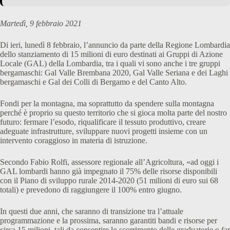
Martedì, 9 febbraio 2021
Di ieri, lunedì 8 febbraio, l’annuncio da parte della Regione Lombardia
dello stanziamento di 15 milioni di euro destinati ai Gruppi di Azione
Locale (GAL) della Lombardia, tra i quali vi sono anche i tre gruppi
bergamaschi: Gal Valle Brembana 2020, Gal Valle Seriana e dei Laghi
bergamaschi e Gal dei Colli di Bergamo e del Canto Alto.
Fondi per la montagna, ma soprattutto da spendere sulla montagna
perché è proprio su questo territorio che si gioca molta parte del nostro
futuro: fermare l’esodo, riqualificare il tessuto produttivo, creare
adeguate infrastrutture, sviluppare nuovi progetti insieme con un
intervento coraggioso in materia di istruzione.
Secondo Fabio Rolfi, assessore regionale all’Agricoltura, «ad oggi i
GAL lombardi hanno già impegnato il 75% delle risorse disponibili
con il Piano di sviluppo rurale 2014-2020 (51 milioni di euro sui 68
totali) e prevedono di raggiungere il 100% entro giugno.
In questi due anni, che saranno di transizione tra l’attuale
programmazione e la prossima, saranno garantiti bandi e risorse per
circa 15 milioni, tali da consentire lo scorrimento delle graduatorie o far