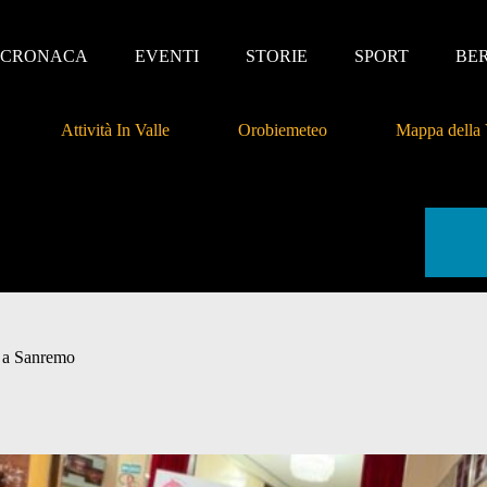
CRONACA
EVENTI
STORIE
SPORT
BE
Attività In Valle
Orobiemeteo
Mappa della 
fa a Sanremo