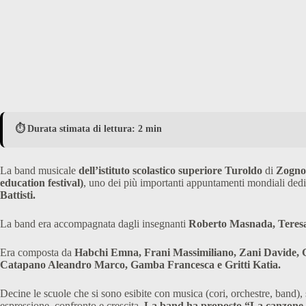
⏱️ Durata stimata di lettura: 2 min
La band musicale
dell’istituto scolastico superiore Turoldo
di
Zogno
education festival)
, uno dei più importanti appuntamenti mondiali dedic
Battisti.
La band era accompagnata dagli insegnanti
Roberto Masnada, Teresa
Era composta da
Habchi Emna, Frani Massimiliano, Zani Davide, Gh
Catapano Aleandro Marco, Gamba Francesca e Gritti Katia.
Decine le scuole che si sono esibite con musica (cori, orchestre, band), s
espressione, confronto e crescita.
La band ha proposto “La canzone de