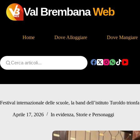
Val Brembana
Web
Home
Dove Alloggiare
Dove Mangiare
Salta
al
contenuto
Festival internazionale delle scuole, la band dell’istituto Turoldo trion
Aprile 17, 2026
In evidenza
,
Storie e Personaggi