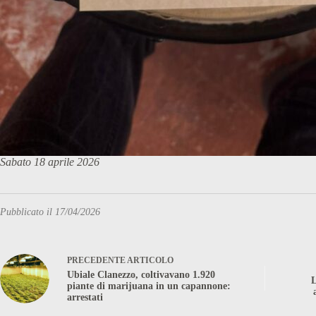
Sabato 18 aprile 2026
Pubblicato il 17/04/2026
PRECEDENTE
ARTICOLO
Ubiale Clanezzo, coltivavano 1.920
L
piante di marijuana in un capannone:
arrestati