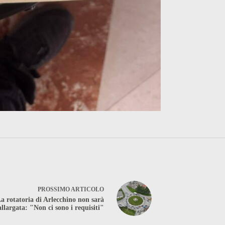
PROSSIMO
ARTICOLO
a rotatoria di Arlecchino non sarà
allargata: "Non ci sono i requisiti"