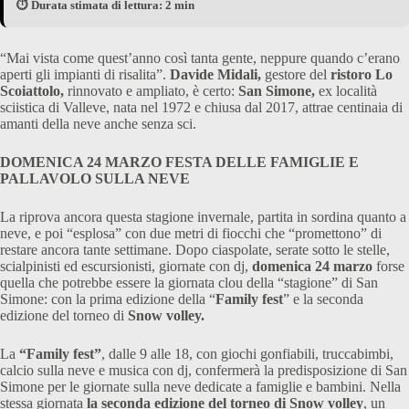
⏱️ Durata stimata di lettura: 2 min
“Mai vista come quest’anno così tanta gente, neppure quando c’erano
aperti gli impianti di risalita”.
Davide Midali,
gestore del
ristoro Lo
Scoiattolo,
rinnovato e ampliato, è certo:
San Simone,
ex località
sciistica di Valleve, nata nel 1972 e chiusa dal 2017, attrae centinaia di
amanti della neve anche senza sci.
DOMENICA 24 MARZO FESTA DELLE FAMIGLIE E
PALLAVOLO SULLA NEVE
La riprova ancora questa stagione invernale, partita in sordina quanto a
neve, e poi “esplosa” con due metri di fiocchi che “promettono” di
restare ancora tante settimane. Dopo ciaspolate, serate sotto le stelle,
scialpinisti ed escursionisti, giornate con dj,
domenica 24 marzo
forse
quella che potrebbe essere la giornata clou della “stagione” di San
Simone: con la prima edizione della “
Family fest
” e la seconda
edizione del torneo di
Snow volley.
La
“Family fest”
, dalle 9 alle 18, con giochi gonfiabili, truccabimbi,
calcio sulla neve e musica con dj, confermerà la predisposizione di San
Simone per le giornate sulla neve dedicate a famiglie e bambini. Nella
stessa giornata
la seconda edizione del torneo di Snow volley
, un