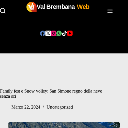
Val Brembana
Web
Salta
al
contenuto
Family fest e Snow volley: San Simone regno della neve
senza sci
Marzo 22, 2024
Uncategorized