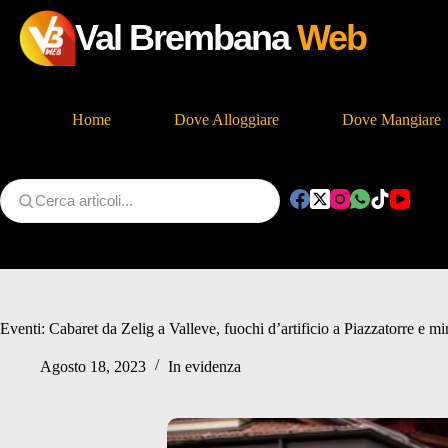
Val Brembana
Web
Home
Dove Alloggiare
Dove Mangiare
Salta
al
contenuto
Eventi: Cabaret da Zelig a Valleve, fuochi d’artificio a Piazzatorre e m
Agosto 18, 2023
In evidenza