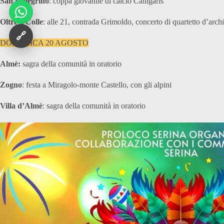
San Pellegrino
: coppa giovanile di calcio Calligaris
Oltre il Colle
: alle 21, contrada Grimoldo, concerto di quartetto d’archi
🔗
DOMENICA 20 AGOSTO
Almè:
sagra della comunità in oratorio
Zogno
: festa a Miragolo-monte Castello, con gli alpini
Villa d’Almè
: sagra della comunità in oratorio