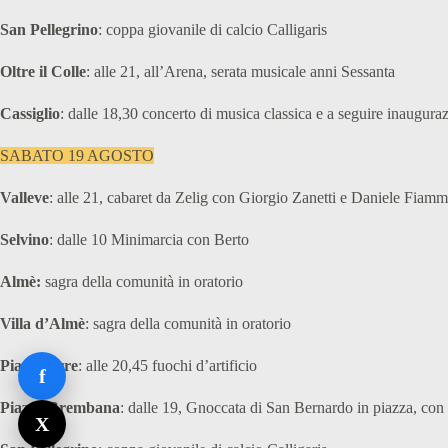
San Pellegrino
: coppa giovanile di calcio Calligaris
Oltre il Colle
: alle 21, all’Arena, serata musicale anni Sessanta
Cassiglio
: dalle 18,30 concerto di musica classica e a seguire inaugura
SABATO 19 AGOSTO
Valleve
: alle 21, cabaret da Zelig con Giorgio Zanetti e Daniele Fiam
Selvino
: dalle 10 Minimarcia con Berto
Almè:
sagra della comunità in oratorio
Villa d’Almè
: sagra della comunità in oratorio
Piazzatorre
: alle 20,45 fuochi d’artificio
f
Piazza Brembana
: dalle 19, Gnoccata di San Bernardo in piazza, co
X