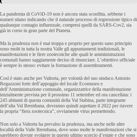
La pandemia di CoViD-19 non è ancora stata sconfitta, sebbene i
numeri stiano indicando che il naturale processo di regressione tipico di
qualunque contagio influenzale, compresi quelli da SARS-Cov2, sia
già in corso in gran parte del Pianeta.
Ma la prudenza non è mai troppa e proprio per questo sano principio
sono molti in tutta la nostra Valle gli appuntamenti tradizionali, le
manifestazioni e le fiere zootecniche alle quali le amministrazioni
comunali hanno saggiamente deciso di rinunciare. L’obiettivo ufficiale
è sempre lo stesso: evitare la formazione di assembramenti.
Così è stato anche per Valtorta, per volontà del suo sindaco Antonio
Regazzoni forte dell’appoggio del locale Ecomuseo e
dell’Amministrazione comunale, organizzatrice della manifestazione
inizialmente prevista per il prossimo 11 settembre ed ora cancellata: i
245 abitanti di questa comunità della Val Stabina, parte integrante
dell’alta Val Brembana, dovranno quindi aspettare il 2022 per riavere
la propria “fiera zootecnica”, ovviamente virus permettendo.
Non solo a Valtorta ha prevalso la prudenza, ma anche nelle altre
località della Valle Brembana, dove sono molte le manifestazioni che si
sarebbero dovute svolgere in questo ultimo scorcio d’estate e che sono