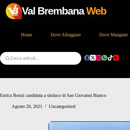
Val Brembana
Web
Home
Dove Alloggiare
Dove Mangiare
Salta
al
contenuto
Enrica Bonzi candidata a sindaco di San Giovanni Bianco
Agosto 20, 2021
Uncategorized