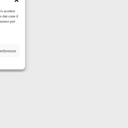
e/o accedere
e dati come il
consenso può
preferenze