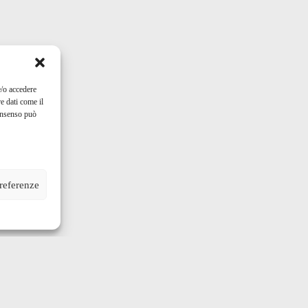
e/o accedere
e dati come il
consenso può
preferenze