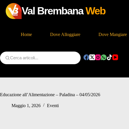
Val Brembana
Web
Home
Dove Alloggiare
Dove Mangiare
Salta
al
contenuto
Educazione all’Alimentazione – Paladina – 04/05/2026
Maggio 1, 2026
Eventi