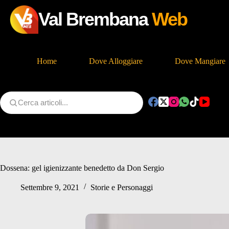
Val Brembana
Web
Home
Dove Alloggiare
Dove Mangiare
Salta
al
contenuto
Dossena: gel igienizzante benedetto da Don Sergio
Settembre 9, 2021
Storie e Personaggi