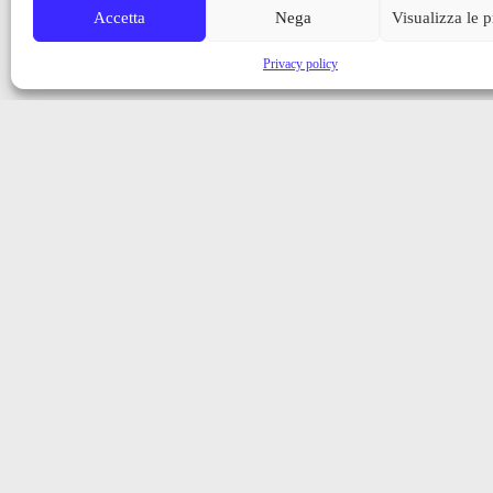
Accetta
Nega
Visualizza le 
Privacy policy
Iscriviti alla nostra newsletter
Ricevi aggiornamenti, notizie e novità dalla Val