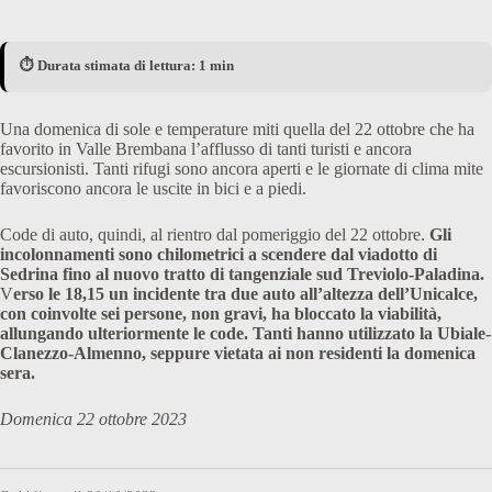
⏱️ Durata stimata di lettura: 1 min
Una domenica di sole e temperature miti quella del 22 ottobre che ha
favorito in Valle Brembana l’afflusso di tanti turisti e ancora
escursionisti. Tanti rifugi sono ancora aperti e le giornate di clima mite
favoriscono ancora le uscite in bici e a piedi.
Code di auto, quindi, al rientro dal pomeriggio del 22 ottobre.
Gli
incolonnamenti sono chilometrici a scendere dal viadotto di
Sedrina fino al nuovo tratto di tangenziale sud Treviolo-Paladina.
V
erso le 18,15 un incidente tra due auto all’altezza dell’Unicalce,
con coinvolte sei persone, non gravi, ha bloccato la viabilità,
allungando ulteriormente le code. Tanti hanno utilizzato la Ubiale-
Clanezzo-Almenno, seppure vietata ai non residenti la domenica
sera.
Domenica 22 ottobre 2023