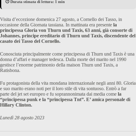
⏱️ Durata stimata di lettura: 1 min
Visita d’eccezione domenica 27 agosto, a Cornello dei Tasso, in
occasione della Giornata tassiana. In mattinata era presente
la
principessa Gloria von Thurn und Taxis, 63 anni, già consorte di
Johannes, principe ereditario di Thurn und Taxis, discendente del
casato dei Tasso del Cornello.
Conosciuta principalmente come principessa di Thurn und Taxis è una
donna d’affari e manager tedesca. Dalla morte del marito nel 1990
gestisce l’enorme patrimonio della maison Thurn und Taxis, a
Ratisbona.
Fu protagonista della vita mondana internazionale negli anni 80. Gloria
e suo marito erano noti per il loro stile di vita sontuoso. Entrò a far
parte del jet set europeo e fu soprannonimata dai media come
la
“principessa punk e la “principessa Tnt”. E’ amica personale di
Hillary Clinton.
Lunedì 28 agosto 2023