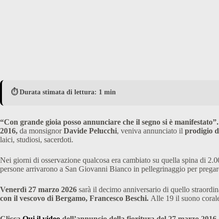
⏱️ Durata stimata di lettura: 1 min
“Con grande gioia posso annunciare che il segno si è manifestato”.
2016,
da monsignor
Davide Pelucchi
, veniva annunciato il
prodigio d
laici, studiosi, sacerdoti.
Nei giorni di osservazione qualcosa era cambiato su quella spina di 2.0
persone arrivarono a San Giovanni Bianco in pellegrinaggio per pregare 
Venerdì 27 marzo 2026
sarà il decimo anniversario di quello straordi
con il vescovo di Bergamo, Francesco Beschi.
Alle 19 il suono coral
Clicca
Qui il video
dell’annuncio della fioritura del 27 marzo 2016
.