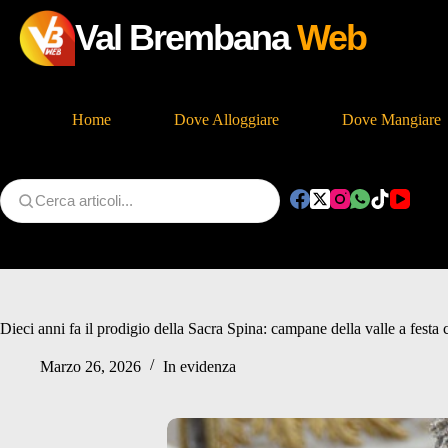
Val Brembana
Web
Home
Dove Alloggiare
Dove Mangiare
Salta
al
contenuto
Dieci anni fa il prodigio della Sacra Spina: campane della valle a festa
Marzo 26, 2026
In evidenza