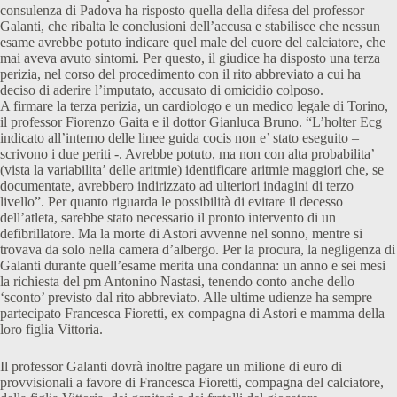
consulenza di Padova ha risposto quella della difesa del professor
Galanti, che ribalta le conclusioni dell’accusa e stabilisce che nessun
esame avrebbe potuto indicare quel male del cuore del calciatore, che
mai aveva avuto sintomi. Per questo, il giudice ha disposto una terza
perizia, nel corso del procedimento con il rito abbreviato a cui ha
deciso di aderire l’imputato, accusato di omicidio colposo.
A firmare la terza perizia, un cardiologo e un medico legale di Torino,
il professor Fiorenzo Gaita e il dottor Gianluca Bruno. “L’holter Ecg
indicato all’interno delle linee guida cocis non e’ stato eseguito –
scrivono i due periti -. Avrebbe potuto, ma non con alta probabilita’
(vista la variabilita’ delle aritmie) identificare aritmie maggiori che, se
documentate, avrebbero indirizzato ad ulteriori indagini di terzo
livello”. Per quanto riguarda le possibilità di evitare il decesso
dell’atleta, sarebbe stato necessario il pronto intervento di un
defibrillatore. Ma la morte di Astori avvenne nel sonno, mentre si
trovava da solo nella camera d’albergo. Per la procura, la negligenza di
Galanti durante quell’esame merita una condanna: un anno e sei mesi
la richiesta del pm Antonino Nastasi, tenendo conto anche dello
‘sconto’ previsto dal rito abbreviato. Alle ultime udienze ha sempre
partecipato Francesca Fioretti, ex compagna di Astori e mamma della
loro figlia Vittoria.
Il professor Galanti dovrà inoltre pagare un milione di euro di
provvisionali a favore di Francesca Fioretti, compagna del calciatore,