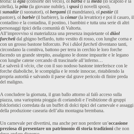
teoria: la
ègia
(consorte del vècio), ol
barba
e la
meda
(lo scapolo e la
zitella), la
pöta
(la giovane nubile), i
spusì
(i novelli sposi),
i
sunadùr
(i suonatori), ol
bergamì
(il mandriano), ol
pastùr
(il
pastore), ol
barbèr
(il barbiere), la
còmar
(la levatrice) e poi il casaro, il
contadino e la contadina, il postino, i bambini e tutta una serie di altri
personaggi tipici della comunità di Valtorta.
All’improvviso si materializza una presenza inquietante ol
diàol
furchetì
dal ghigno beffardo, tutto vestito di rosso, con lunghe corna e
con un grosso bastone biforcuto. Poi i
diàol furchetì
diventano tanti,
circondano la comitiva, battono per terra in cerchio le loro forche
facendo un grande strepito, assalgono le donne impaurite e le legano
con lunghe catene cercando di trascinarle all’inferno…
Le salverà il
vècio,
che con il suo nodoso bastone interferisce con le
forche diaboliche, le scompiglia e le rende innocue, ristabilendo la
propria autorità e salvando il paese dal grave pericolo di finire preda
del maligno.
A concludere la giornata, il gran ballo attorno al falò acceso sulla
piazza, una variopinta pioggia di coriandoli e l’esibizione di gruppi
folcloristici corredata da un buffet di dolci tipici del carnevale e assaggi
della produzione casearia dell’alta montagna brembana.
Un carnevale per divertirsi, ma anche per non perdere un’
occasione
preziosa di presentare un patrimonio di storia tradizioni
che non
deve andare disperso.