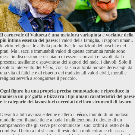
Il carnevale di Valtorta è una metafora variopinta e vociante della
più intima essenza del paese
: i valori della famiglia, i rapporti umani,
le virtù religiose, le attività produttive, le tradizioni dei boschi e dei
prati. Ma i sacri e immutabili valori di questa comunità rurale sono
messi in discussione e rischiano di essere sconvolti e travolti dalla
presenza assillante e spaventosa dei signori del male, i diavoli. Solo il
risoluto intervento del
Vècio
, con la sua autorità morale derivatagli da
una vita di fatiche e di rispetto dei tradizionali valori civili, morali e
religiosi servirà a scongiurare il pericolo.
Ogni figura ha una propria precisa connotazione e riproduce in
maniera un po’ goffa e bizzarra i tipi umani caratteristici del paese
e le categorie dei lavoratori corredati dei loro strumenti di lavoro.
Davanti a tutti avanza solenne e altero il
vècio
, munito di un nodoso
randello con il quale tiene a bada i malintenzionati e dotato di un
campanaccio che gli serve per comunicare i suoi ordini al resto della
comitiva. Dietro a lui si snoda il resto della multicolore e chiassosa