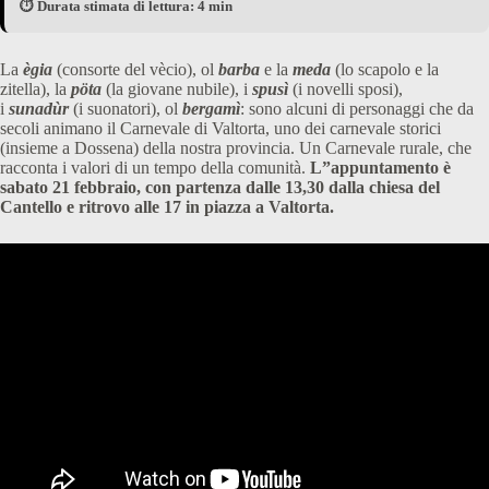
⏱️ Durata stimata di lettura: 4 min
La
ègia
(consorte del vècio), ol
barba
e la
meda
(lo scapolo e la
zitella), la
pöta
(la giovane nubile), i
spusì
(i novelli sposi),
i
sunadùr
(i suonatori), ol
bergamì
: sono alcuni di personaggi che da
secoli animano il Carnevale di Valtorta, uno dei carnevale storici
(insieme a Dossena) della nostra provincia. Un Carnevale rurale, che
racconta i valori di un tempo della comunità.
L”appuntamento è
sabato 21 febbraio, con partenza dalle 13,30 dalla chiesa del
Cantello e ritrovo alle 17 in piazza a Valtorta.