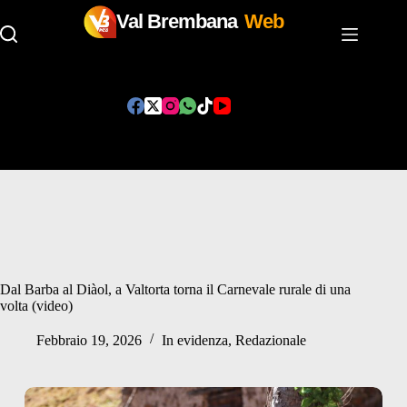
Val Brembana
Web
Salta
al
contenuto
Dal Barba al Diàol, a Valtorta torna il Carnevale rurale di una
volta (video)
Febbraio 19, 2026
In evidenza
,
Redazionale