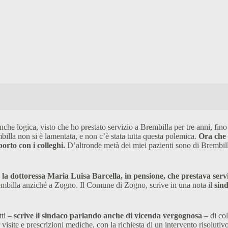
che logica, visto che ho prestato servizio a Brembilla per tre anni, fino 
la non si è lamentata, e non c’è stata tutta questa polemica.
Ora che 
orto con i colleghi.
D’altronde metà dei miei pazienti sono di Brembill
la dottoressa Maria Luisa Barcella, in pensione, che prestava servizi
Brembilla anziché a Zogno. Il Comune di Zogno, scrive in una nota il
sin
tti –
scrive il sindaco parlando anche di vicenda vergognosa
– di co
site e prescrizioni mediche, con la richiesta di un intervento risolutivo 