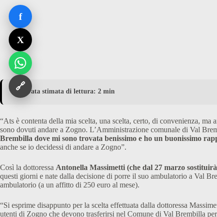
f
X
🔗
⏱️ Durata stimata di lettura: 2 min
“Ats è contenta della mia scelta, una scelta, certo, di convenienza, ma an
sono dovuti andare a Zogno. L’Amministrazione comunale di Val Brembil
Brembilla dove mi sono trovata benissimo e ho un buonissimo rapp
anche se io decidessi di andare a Zogno”.
Così la dottoressa
Antonella Massimetti (che dal 27 marzo sostituirà 
questi giorni e nate dalla decisione di porre il suo ambulatorio a Val 
ambulatorio (a un affitto di 250 euro al mese).
“Si esprime disappunto per la scelta effettuata dalla dottoressa Massime
utenti di Zogno che devono trasferirsi nel Comune di Val Brembilla per vi