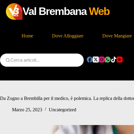
Val Brembana
Web
Home
Dove Alloggiare
Dove Mangiare
Salta
al
contenuto
Da Zogno a Brembilla per il medico, è polemica. La replica della dottore
Marzo 25, 2023
Uncategorized