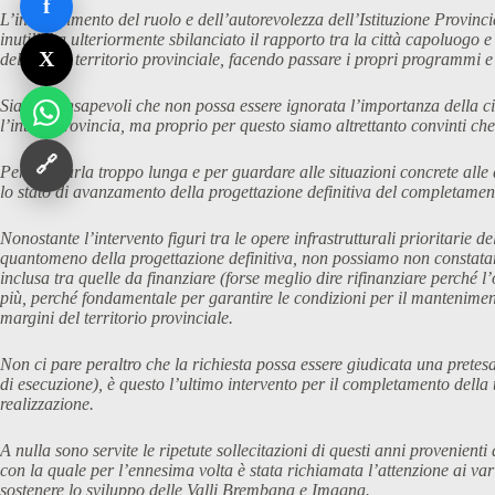
f
L’indebolimento del ruolo e dell’autorevolezza dell’Istituzione Provinci
inutili, ha ulteriormente sbilanciato il rapporto tra la città capoluogo
X
dell’intero territorio provinciale, facendo passare i propri programmi e
Siamo consapevoli che non possa essere ignorata l’importanza della citt
l’intera provincia, ma proprio per questo siamo altrettanto convinti che 
🔗
Per non farla troppo lunga e per guardare alle situazioni concrete alle
lo stato di avanzamento della progettazione definitiva del completamen
Nonostante l’intervento figuri tra le opere infrastrutturali prioritari
quantomeno della progettazione definitiva, non possiamo non constatare
inclusa tra quelle da finanziare (forse meglio dire rifinanziare perché
più, perché fondamentale per garantire le condizioni per il mantenimento 
margini del territorio provinciale.
Non ci pare peraltro che la richiesta possa essere giudicata una pretes
di esecuzione), è questo l’ultimo intervento per il completamento della
realizzazione.
A nulla sono servite le ripetute sollecitazioni di questi anni provenient
con la quale per l’ennesima volta è stata richiamata l’attenzione ai var
sostenere lo sviluppo delle Valli Brembana e Imagna.