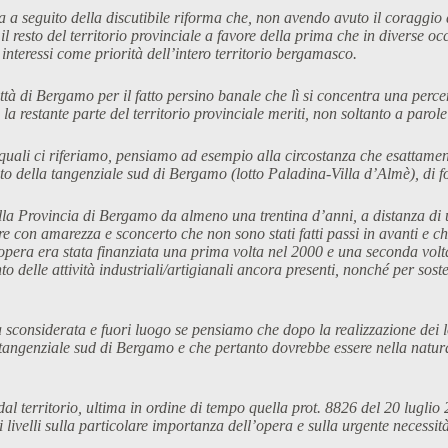
a a seguito della discutibile riforma che, non avendo avuto il coraggio 
 e il resto del territorio provinciale a favore della prima che in divers
 interessi come priorità dell’intero territorio bergamasco.
à di Bergamo per il fatto persino banale che lì si concentra una percen
la restante parte del territorio provinciale meriti, non soltanto a parol
 quali ci riferiamo, pensiamo ad esempio alla circostanza che esattamen
to della tangenziale sud di Bergamo (lotto Paladina-Villa d’Almè), di 
e della Provincia di Bergamo da almeno una trentina d’anni, a distanza d
 con amarezza e sconcerto che non sono stati fatti passi in avanti e c
 l’opera era stata finanziata una prima volta nel 2000 e una seconda vol
delle attività industriali/artigianali ancora presenti, nonché per sostene
a sconsiderata e fuori luogo se pensiamo che dopo la realizzazione dei 
 tangenziale sud di Bergamo e che pertanto dovrebbe essere nella natura
i dal territorio, ultima in ordine di tempo quella prot. 8826 del 20 lugl
i livelli sulla particolare importanza dell’opera e sulla urgente necess