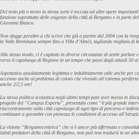
Del resto più o meno la stessa sorte è toccata ad altre opere importanti
funzione soprattutto delle esigenze della città di Bergamo e in parte de
Giovanni Bianco.
Non sfugge peraltro a chi scrive che già a partire dal 2004 con la riorg
la Valle Brembana sempre fino a Villa d’Almè), tagliando migliaia di km
Allo stesso modo, ci è capitato in diverse circostanze di sentir parlar
verso il capoluogo di Regione in un tempo che passi dagli attuali 50 ai
Aspettativa assolutamente legittima e indubbiamente utile anche per 
accenno anche al problema di coloro che vivendo all’estrema periferia
anche 2/2,5 ore!
La stessa politica scolastica negli ultimi tempi pare aver messo in disc
progetto del “Campus Experia”, presentato come “il più grande interven
riaccentramento sulla città capoluogo di ogni tipo di percorso e indiriz
continuare a garantire con pienezza le condizioni di accesso all’istruz
La visione “Bergamocentrica” che si è ancor più affermata e consolidat
istinti predatori della città di Bergamo, non può non tradursi in un ul