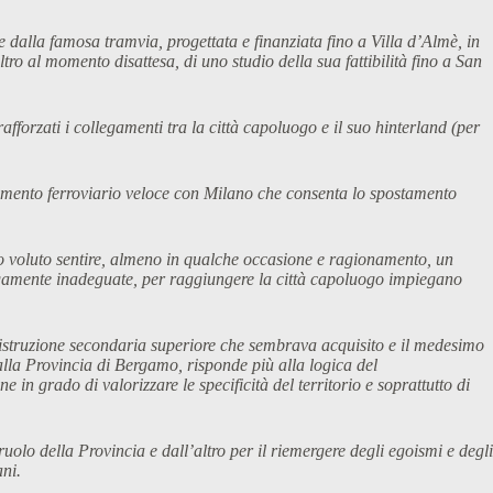
e dalla famosa tramvia, progettata e finanziata fino a Villa d’Almè, in
ro al momento disattesa, di uno studio della sua fattibilità fino a San
fforzati i collegamenti tra la città capoluogo e il suo hinterland (per
legamento ferroviario veloce con Milano che consenta lo spostamento
o voluto sentire, almeno in qualche occasione e ragionamento, un
argamente inadeguate, per raggiungere la città capoluogo impiegano
ell’istruzione secondaria superiore che sembrava acquisito e il medesimo
lla Provincia di Bergamo, risponde più alla logica del
in grado di valorizzare le specificità del territorio e soprattutto di
lo della Provincia e dall’altro per il riemergere degli egoismi e degli
ani.