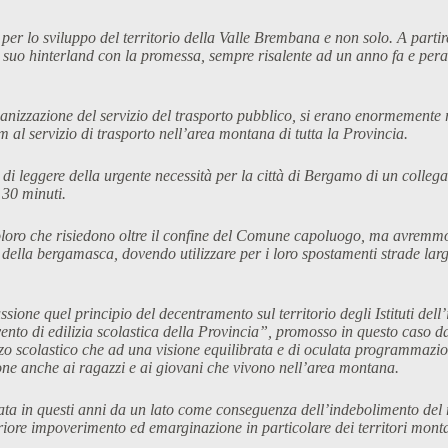
 per lo sviluppo del territorio della Valle Brembana e non solo. A partir
l suo hinterland con la promessa, sempre risalente ad un anno fa e peralt
anizzazione del servizio del trasporto pubblico, si erano enormemente ra
 al servizio di trasporto nell’area montana di tutta la Provincia.
e e di leggere della urgente necessità per la città di Bergamo di un col
 30 minuti.
coloro che risiedono oltre il confine del Comune capoluogo, ma avremm
 della bergamasca, dovendo utilizzare per i loro spostamenti strade l
ussione quel principio del decentramento sul territorio degli Istituti d
to di edilizia scolastica della Provincia”, promosso in questo caso da
zo scolastico che ad una visione equilibrata e di oculata programmazione 
ione anche ai ragazzi e ai giovani che vivono nell’area montana.
a in questi anni da un lato come conseguenza dell’indebolimento del ruo
teriore impoverimento ed emarginazione in particolare dei territori mont