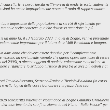
di cancellarle, è però riuscita nell’impresa di renderle sostanzialmente
e occasioni ha anche impropriamente assunto il ruolo di rappresentanza
tuale importante della popolazione e di servizi di riferimento per
e ma nelle scelte concrete, qualche doverosa attenzione in più.
te un anno fa, il 13 febbraio 2020, in quel di Zogno, veniva presentato
fondamentale importanza per il futuro delle Valli Brembana e Imagna.
i un altro anno che doveva essere decisivo per il completamento
he nessuno ha ovviamente ritenuto che questa opera meritasse di essere
ta nel 2006), o almeno oggetto di qualche valutazione e attenzione in
re e rilanciare lo sviluppo turistico di una tra le aree più deboli e ai
lotti Treviolo-Stezzano, Stezzano-Zanica e Treviolo-Paladina (in corso
 e nella logica delle cose riconoscere l’urgenza della sua
io 2020 sottoscritta insieme al Vicesindaco di Zogno Giuliano Ghisalberti
ità dell’inserimento del suo finanziamento nel Piano “Italia Veloce” per