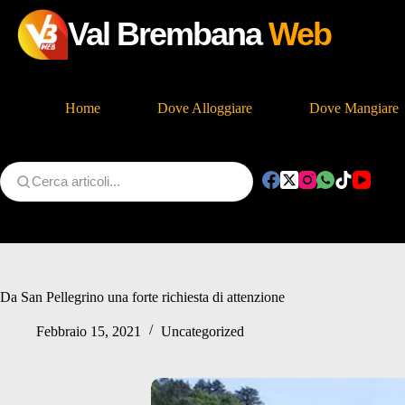
Val Brembana
Web
Home
Dove Alloggiare
Dove Mangiare
Salta
al
contenuto
Da San Pellegrino una forte richiesta di attenzione
Febbraio 15, 2021
Uncategorized