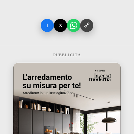
f
X
🔗
PUBBLICITÀ