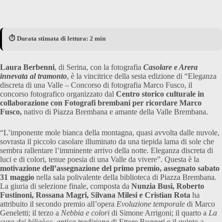
⏱️ Durata stimata di lettura: 2 min
Laura Berbenni
, di Serina, con la fotografia
Casolare e Arera
innevata al tramonto
, è la vincitrice della sesta edizione di “Eleganza
discreta di una Valle – Concorso di fotografia Marco Fusco, il
concorso fotografico organizzato dal
Centro storico culturale in
collaborazione con Fotografi brembani per ricordare Marco
Fusco,
nativo di Piazza Brembana e amante della Valle Brembana.
“L’imponente mole bianca della montagna, quasi avvolta dalle nuvole,
sovrasta il piccolo casolare illuminato da una tiepida lama di sole che
sembra rallentare l’imminente arrivo della notte. Eleganza discreta di
luci e di colori, tenue poesia di una Valle da vivere”. Questa è la
motivazione dell’assegnazione del primo premio, assegnato sabato
31 maggio
nella sala polivalente della biblioteca di Piazza Brembana.
La giuria di selezione finale, composta da
Nunzia Busi, Roberto
Fustinoni, Rossana Magri, Silvana Milesi e Cristian Rota
ha
attribuito il secondo premio all’opera
Evoluzione temporale
di Marco
Geneletti; il terzo a
Nebbia e colori
di Simone Arrigoni; il quarto a
La
cura dei biligòcc
,
antica tradizione
di Ettore Ruggeri e il quinto a