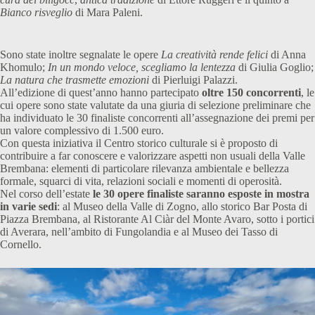
Bianco risveglio
di Mara Paleni.
Sono state inoltre segnalate le opere
La creatività rende felici
di Anna
Khomulo;
In un mondo veloce, scegliamo la lentezza
di Giulia Goglio;
La natura che trasmette emozioni
di Pierluigi Palazzi.
All’edizione di quest’anno hanno partecipato
oltre 150 concorrenti
, le
cui opere sono state valutate da una giuria di selezione preliminare che
ha individuato le 30 finaliste concorrenti all’assegnazione dei premi per
un valore complessivo di 1.500 euro.
Con questa iniziativa il Centro storico culturale si è proposto di
contribuire a far conoscere e valorizzare aspetti non usuali della Valle
Brembana: elementi di particolare rilevanza ambientale e bellezza
formale, squarci di vita, relazioni sociali e momenti di operosità.
Nel corso dell’estate
le 30 opere finaliste saranno esposte in mostra
in varie sedi
: al Museo della Valle di Zogno, allo storico Bar Posta di
Piazza Brembana, al Ristorante Al Ciàr del Monte Avaro, sotto i portici
di Averara, nell’ambito di Fungolandia e al Museo dei Tasso di
Cornello.