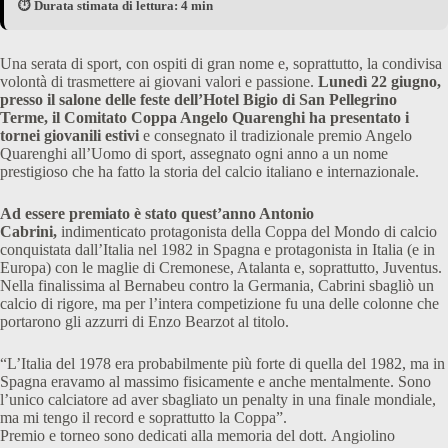
⏱️ Durata stimata di lettura: 4 min
Una serata di sport, con ospiti di gran nome e, soprattutto, la condivisa
volontà di trasmettere ai giovani valori e passione.
Lunedì 22 giugno,
presso il salone delle feste dell’Hotel Bigio di San Pellegrino
Terme, il Comitato Coppa Angelo Quarenghi ha presentato i
tornei giovanili estivi
e consegnato il tradizionale premio Angelo
Quarenghi all’Uomo di sport, assegnato ogni anno a un nome
prestigioso che ha fatto la storia del calcio italiano e internazionale.
Ad essere premiato è stato quest’anno Antonio
Cabrini,
indimenticato protagonista della Coppa del Mondo di calcio
conquistata dall’Italia nel 1982 in Spagna e protagonista in Italia (e in
Europa) con le maglie di Cremonese, Atalanta e, soprattutto, Juventus.
Nella finalissima al Bernabeu contro la Germania, Cabrini sbagliò un
calcio di rigore, ma per l’intera competizione fu una delle colonne che
portarono gli azzurri di Enzo Bearzot al titolo.
“L’Italia del 1978 era probabilmente più forte di quella del 1982, ma in
Spagna eravamo al massimo fisicamente e anche mentalmente. Sono
l’unico calciatore ad aver sbagliato un penalty in una finale mondiale,
ma mi tengo il record e soprattutto la Coppa”.
Premio e torneo sono dedicati alla memoria del dott. Angiolino