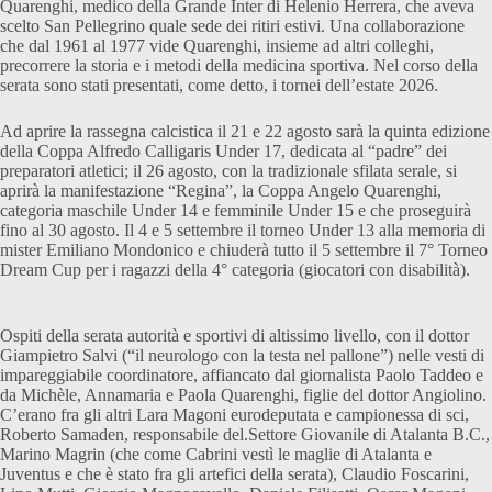
Quarenghi, medico della Grande Inter di Helenio Herrera, che aveva
scelto San Pellegrino quale sede dei ritiri estivi. Una collaborazione
che dal 1961 al 1977 vide Quarenghi, insieme ad altri colleghi,
precorrere la storia e i metodi della medicina sportiva. Nel corso della
serata sono stati presentati, come detto, i tornei dell’estate 2026.
Ad aprire la rassegna calcistica il 21 e 22 agosto sarà la quinta edizione
della Coppa Alfredo Calligaris Under 17, dedicata al “padre” dei
preparatori atletici; il 26 agosto, con la tradizionale sfilata serale, si
aprirà la manifestazione “Regina”, la Coppa Angelo Quarenghi,
categoria maschile Under 14 e femminile Under 15 e che proseguirà
fino al 30 agosto. Il 4 e 5 settembre il torneo Under 13 alla memoria di
mister Emiliano Mondonico e chiuderà tutto il 5 settembre il 7° Torneo
Dream Cup per i ragazzi della 4° categoria (giocatori con disabilità).
Ospiti della serata autorità e sportivi di altissimo livello, con il dottor
Giampietro Salvi (“il neurologo con la testa nel pallone”) nelle vesti di
impareggiabile coordinatore, affiancato dal giornalista Paolo Taddeo e
da Michèle, Annamaria e Paola Quarenghi, figlie del dottor Angiolino.
C’erano fra gli altri Lara Magoni eurodeputata e campionessa di sci,
Roberto Samaden, responsabile del.Settore Giovanile di Atalanta B.C.,
Marino Magrin (che come Cabrini vestì le maglie di Atalanta e
Juventus e che è stato fra gli artefici della serata), Claudio Foscarini,