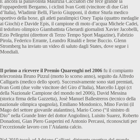
E ancora la pallavolista Maurizia Cacciatori che fece grande la
Foppapedretti Bergamo, i ciclisti Ivan Gotti (vincitore di due Giri
d’Italia), Wladimir Belli, Flavio Giupponi, il dottor Sturla medico
sportivo della boxe, gli atleti paralimpici Oney Tapia (quattro medaglie
ai Giochi) e Davide Epis, il campione di moto d’acqua Michele Cadei,
il tedoforo olimpico Giambattista Gherardi giornalisti Xavier Jacobelli,
Ezio Pellegrini (direttore di Terzo Tempo Sport Magazine), Fabrizio
Pirola, Federico Errante, Leandro Rinaldi e Irene Buccio. Glenn
Stromberg ha inviato un video di saluto dagli States, dove segue i
Mondiali.
Il primo a ricevere il Premio Quarenghi nel 2006
fu il compianto
telecronista Bruno Pizzul (morto lo scorso anno), seguito da Alfredo
Calligaris (medico dello sport). Successivamente sono stati premiati,
Ivan Gotti (due volte vincitore del Giro d’Italia), Marcello Lippi (ct
della Nazionale Campione del mondo nel 2006), David Messina
(storica firma della Gazzetta), Josè Manuel Ballestreros (tecnico della
nazionale olimpica spagnola), Emiliano Mondonico, Mino Favini (il
Mago del settore giovanile atalantino), Mario Corso (“il sinistro di
Dio” nella Grande Inter del dottor Angiolino), Luisito Suarez, Roberto
Donadoni, Gian Piero Gasperini ed Antonio Percassi, riconosciuti per
l’eccezionale lavoro con l’Atalanta calcio.
Nel 2019 toccò ad Adriano Galliani, dirigente sportivo del grande