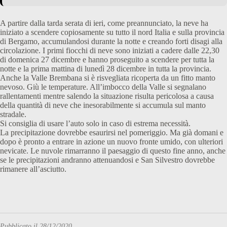
A partire dalla tarda serata di ieri, come preannunciato, la neve ha
iniziato a scendere copiosamente su tutto il nord Italia e sulla provincia
di Bergamo, accumulandosi durante la notte e creando forti disagi alla
circolazione. I primi fiocchi di neve sono iniziati a cadere dalle 22,30
di domenica 27 dicembre e hanno proseguito a scendere per tutta la
notte e la prima mattina di lunedì 28 dicembre in tutta la provincia.
Anche la Valle Brembana si è risvegliata ricoperta da un fitto manto
nevoso. Giù le temperature. All’imbocco della Valle si segnalano
rallentamenti mentre salendo la situazione risulta pericolosa a causa
della quantità di neve che inesorabilmente si accumula sul manto
stradale.
Si consiglia di usare l’auto solo in caso di estrema necessità.
La precipitazione dovrebbe esaurirsi nel pomeriggio. Ma già domani e
dopo è pronto a entrare in azione un nuovo fronte umido, con ulteriori
nevicate. Le nuvole rimarranno il paesaggio di questo fine anno, anche
se le precipitazioni andranno attenuandosi e San Silvestro dovrebbe
rimanere all’asciutto.
Pubblicato il 28/12/2020