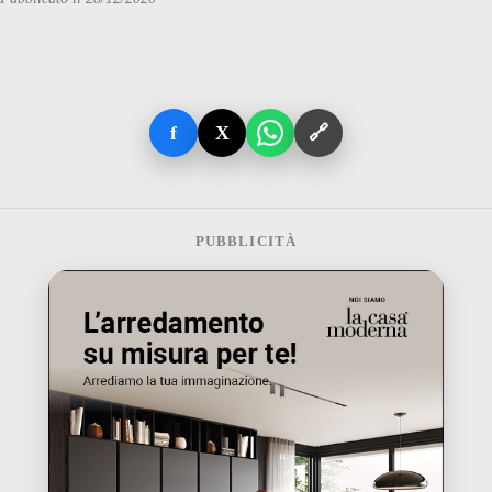
f
X
🔗
PUBBLICITÀ