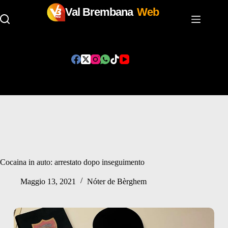
Val Brembana
Web
Salta
al
contenuto
Cocaina in auto: arrestato dopo inseguimento
Maggio 13, 2021
Nóter de Bèrghem