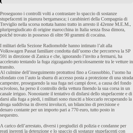
Proseguono i controlli volti a contrastare lo spaccio di sostanze
stupefacenti in pianura bergamasca; i carabinieri della Compagnia di
Treviglio nella scorsa nottata hanno tratto in arresto il 42enne M.E.M.,
pluripregiudicato di origine marocchina in Italia senza fissa dimora,
poiché trovato in possesso di oltre 90 grammi di cocaina.
I militari della Sezione Radiomobile hanno intimato l’alt alla
Volkswagen Passat familiare condotta dall’uomo che percorreva la SP
591 in direzione di Zanica e che, ignorando l’invito a fermarsi, ha
accelerato tentando la fuga zigzagando pericolosamente tra le vetture in
transito.
Al culmine dell’inseguimento protrattosi fino a Grassobbio, l’uomo ha
sfondato con l’auto la sbarra di accesso posta a protezione di una strada
campestre, proseguendo la sua fuga nei campi dove, a causa del fondo
scivoloso, ha perso il controllo della vettura finendo la sua corsa in un
canale irriguo. Nonostante il tentativo di disfarsi dello stupefacente e di
darsi alla fuga a piedi, i militari sono riusciti a bloccarlo recuperando la
droga suddivisa in diversi involucri, un bilancino di precisione e
denaro contante per un importo pari a 770 euro, tutto posto in
sequestro.
A carico dell’arrestato, diversi i pregiudizi di polizia e condanne per
reati inerenti la detenzione e lo spaccio di sostanze stupefacenti con