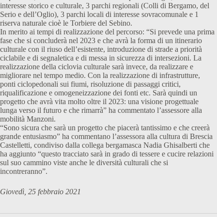
interesse storico e culturale, 3 parchi regionali (Colli di Bergamo, del
Serio e dell’Oglio), 3 parchi locali di interesse sovracomunale e 1
riserva naturale cioè le Torbiere del Sebino.
In merito ai tempi di realizzazione del percorso: “Si prevede una prima
fase che si concluderà nel 2023 e che avrà la forma di un itinerario
culturale con il riuso dell’esistente, introduzione di strade a priorità
ciclabile e di segnaletica e di messa in sicurezza di intersezioni. La
realizzazione della ciclovia culturale sarà invece, da realizzare e
migliorare nel tempo medio. Con la realizzazione di infrastrutture,
ponti ciclopedonali sui fiumi, risoluzione di passaggi critici,
riqualificazione e omogeneizzazione dei fonti etc. Sarà quindi un
progetto che avrà vita molto oltre il 2023: una visione progettuale
lunga verso il futuro e che rimarrà” ha commentato l’assessore alla
mobilità Manzoni.
“Sono sicura che sarà un progetto che piacerà tantissimo e che creerà
grande entusiasmo” ha commentano l’assessora alla cultura di Brescia
Castelletti, condiviso dalla collega bergamasca Nadia Ghisalberti che
ha aggiunto “questo tracciato sarà in grado di tessere e cucire relazioni
sul suo cammino viste anche le diversità culturali che si
incontreranno”.
Giovedì, 25 febbraio 2021