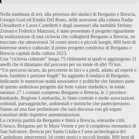
Nella mattinata di ieri, alla presenza dei sindaci di Bergamo e Brescia,
Giorgio Gori ed Emilio Del Bono, delle assessore alla cultura Nadia
Ghisalberti e Laura Castelletti e degli assessori alla mobilità Stefano
Zenoni e Federico Manzoni, è stato presentato il progetto riguardante
la realizzazione di una ciclovia che collegherà Bergamo a Brescia, un
tracciato che attraverserà 34 centri storici e piccoli borghi, 800 beni di
interesse storico culturale; il primo progetto condiviso di Bergamo e
Brescia capitali della cultura 2023.
Una “ciclovia culturale” lunga 75 chilometri ai quali si aggiungono 11
anelli che si diramano dal percorso per un totale di altri 70 km.
“Un percorso sicuro, da percorrere in bici o a piedi, adatto ad esperti e
non, bambini e persone fragili” ha aggiunto il sindaco di Bergamo,
indicando le numerose realtà associative e politiche che faranno parte
di questo ambizioso progetto dal forte valore simbolico: in totale
saranno 27 i comuni compreso Bergamo e Brescia, le 2 province
lombarde, Regione Lombardia, lo Stato centrale e molte associazioni
culturali, paesaggistiche, ambientali e turistiche che parteciperanno.
Siamo ad una fase preliminare che sarà discussa con gli organi
consiliari delle rispettive amministrazioni.
La ciclovia partirà da Bergamo e finirà a Brescia, entrambe città
Unesco, Bergamo per le Mura Venete e per il complesso monastico di
San Salvatore, Brescia per Santa Giulia e l’area archeologica del
Capitolium; attraverserà 34 centri storici e piccoli borghi, 800 beni di