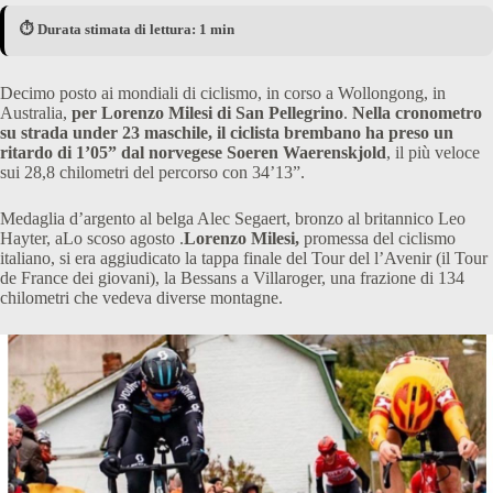
⏱️ Durata stimata di lettura: 1 min
Decimo posto ai mondiali di ciclismo, in corso a Wollongong, in
Australia,
per Lorenzo Milesi di San Pellegrino
.
Nella cronometro
su strada under 23 maschile, il ciclista brembano ha preso un
ritardo di 1’05” dal norvegese Soeren Waerenskjold
, il più veloce
sui 28,8 chilometri del percorso con 34’13”.
Medaglia d’argento al belga Alec Segaert, bronzo al britannico Leo
Hayter, aLo scoso agosto .
Lorenzo Milesi,
promessa del ciclismo
italiano, si era aggiudicato la tappa finale del Tour del l’Avenir (il Tour
de France dei giovani), la Bessans a Villaroger, una frazione di 134
chilometri che vedeva diverse montagne.