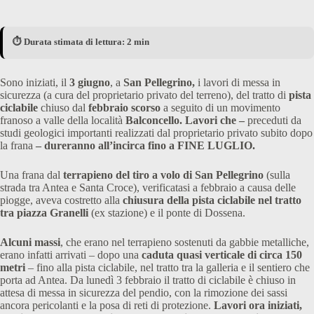
⏱️ Durata stimata di lettura: 2 min
Sono iniziati, il
3 giugno
, a
San Pellegrino,
i lavori di messa in
sicurezza (a cura del proprietario privato del terreno), del tratto di
pista
ciclabile
chiuso dal
febbraio scorso
a seguito di un movimento
franoso a valle della località
Balconcello. Lavori che –
preceduti da
studi geologici importanti realizzati dal proprietario privato subito dopo
la frana
– dureranno all’incirca fino a FINE LUGLIO.
Una frana dal
terrapieno del tiro a volo di San Pellegrino
(sulla
strada tra Antea e Santa Croce), verificatasi a febbraio a causa delle
piogge, aveva costretto alla
chiusura della pista ciclabile nel tratto
tra piazza Granelli
(ex stazione) e il ponte di Dossena.
Alcuni massi
, che erano nel terrapieno sostenuti da gabbie metalliche,
erano infatti arrivati – dopo una
caduta quasi verticale di circa 150
metri
– fino alla pista ciclabile, nel tratto tra la galleria e il sentiero che
porta ad Antea. Da lunedì 3 febbraio il tratto di ciclabile è chiuso in
attesa di messa in sicurezza del pendio, con la rimozione dei sassi
ancora pericolanti e la posa di reti di protezione.
Lavori ora iniziati,