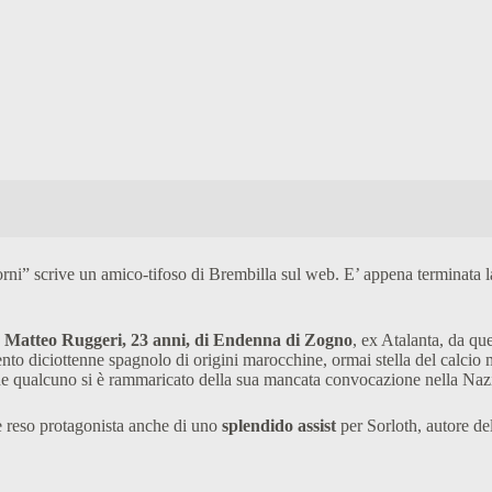
rni” scrive un amico-tifoso di Brembilla sul web. E’ appena terminata 
”
Matteo Ruggeri, 23 anni, di Endenna di Zogno
, ex Atalanta, da qu
ento diciottenne spagnolo di origini marocchine, ormai stella del calcio
o che qualcuno si è rammaricato della sua mancata convocazione nella Naz
 reso protagonista anche di uno
splendido assist
per Sorloth, autore d