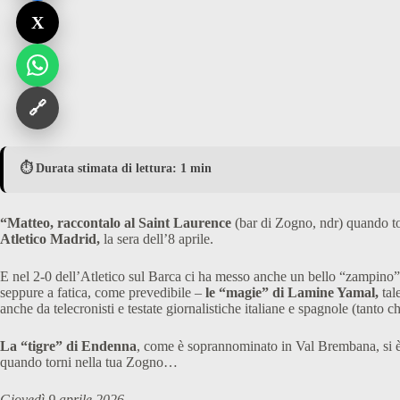
X
🔗
⏱️ Durata stimata di lettura: 1 min
“Matteo, raccontalo al Saint Laurence
(bar di Zogno, ndr) quando to
Atletico Madrid,
la sera dell’8 aprile.
E nel 2-0 dell’Atletico sul Barca ci ha messo anche un bello “zampino
seppure a fatica, come prevedibile –
le “magie” di Lamine Yamal,
tal
anche da telecronisti e testate giornalistiche italiane e spagnole (tant
La “tigre” di Endenna
, come è soprannominato in Val Brembana, si è
quando torni nella tua Zogno…
Giovedì 9 aprile 2026