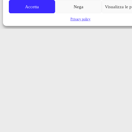
Accetta
Nega
Visualizza le 
Privacy policy
Iscriviti alla nostra newsletter
Ricevi aggiornamenti, notizie e novità dalla Val