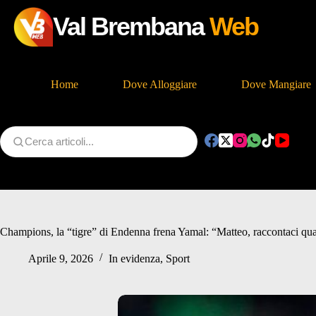
Val Brembana
Web
Home
Dove Alloggiare
Dove Mangiare
Salta
al
contenuto
Champions, la “tigre” di Endenna frena Yamal: “Matteo, raccontaci qua
Aprile 9, 2026
In evidenza
,
Sport