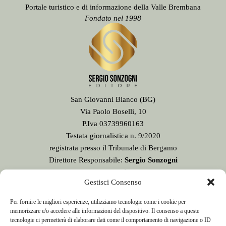
Portale turistico e di informazione della Valle Brembana
Fondato nel 1998
San Giovanni Bianco (BG)
Via Paolo Boselli, 10
P.Iva 03739960163
Testata giornalistica n. 9/2020
registrata presso il Tribunale di Bergamo
Direttore Responsabile:
Sergio Sonzogni
Sede Redazione:
Gestisci Consenso
Via Paolo Boselli, 10
24015 San Giovanni Bianco - BG -
Per fornire le migliori esperienze, utilizziamo tecnologie come i cookie per
Tel. 0345 41834
memorizzare e/o accedere alle informazioni del dispositivo. Il consenso a queste
Email:
redazione@valbrembanaweb.com
tecnologie ci permetterà di elaborare dati come il comportamento di navigazione o ID