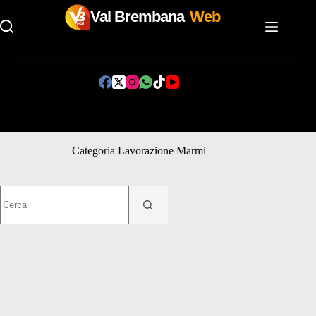
Val Brembana
Web
Salta
al
contenuto
Categoria
Lavorazione Marmi
Nessun
risultato