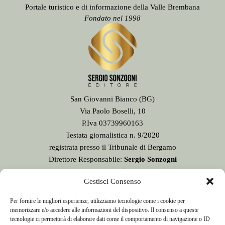
Portale turistico e di informazione della Valle Brembana
Fondato nel 1998
San Giovanni Bianco (BG)
Via Paolo Boselli, 10
P.Iva 03739960163
Testata giornalistica n. 9/2020
registrata presso il Tribunale di Bergamo
Direttore Responsabile:
Sergio Sonzogni
Sede Redazione:
Gestisci Consenso
Via Paolo Boselli, 10
24015 San Giovanni Bianco - BG -
Per fornire le migliori esperienze, utilizziamo tecnologie come i cookie per
Tel. 0345 41834
memorizzare e/o accedere alle informazioni del dispositivo. Il consenso a queste
Email:
redazione@valbrembanaweb.com
tecnologie ci permetterà di elaborare dati come il comportamento di navigazione o ID