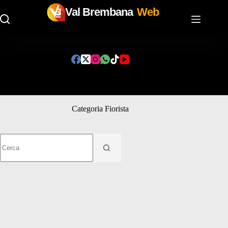
Val Brembana
Web
Salta
al
contenuto
Categoria
Fiorista
Nessun
risultato