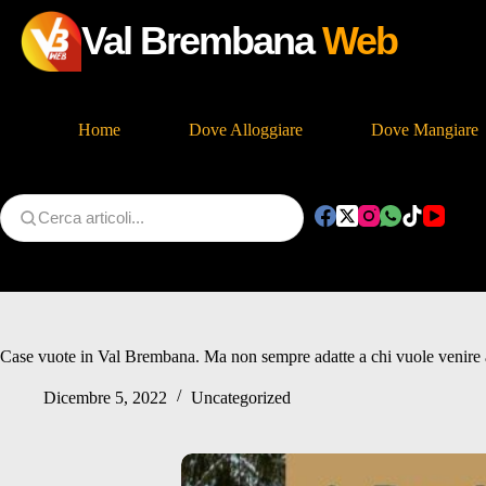
Val Brembana
Web
Home
Dove Alloggiare
Dove Mangiare
Salta
al
contenuto
Case vuote in Val Brembana. Ma non sempre adatte a chi vuole venire a
Dicembre 5, 2022
Uncategorized