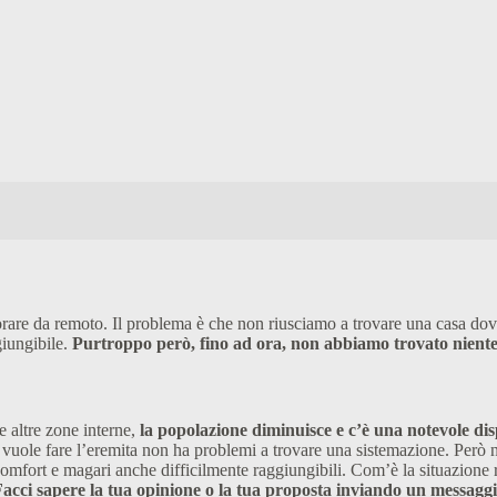
are da remoto. Il problema è che non riusciamo a trovare una casa dove
giungibile.
Purtroppo però, fino ad ora, non abbiamo trovato niente 
 altre zone interne,
la popolazione diminuisce e c’è una notevole disp
vuole fare l’eremita non ha problemi a trovare una sistemazione. Però non
 comfort e magari anche difficilmente raggiungibili. Com’è la situazion
acci sapere la tua opinione o la tua proposta inviando un messaggio