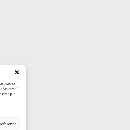
e/o accedere
e dati come il
consenso può
preferenze