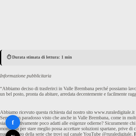
⏱️ Durata stimata di lettura: 1 min
Informazione pubblicitaria
“Abbiamo deciso di trasferirci in Valle Brembana perché possiamo lavor
un bel posto, pronta da abitare, arredata decentemente e facilmente rag
Abbiamo ricevuto questa richiesta dal nostro sito www.ruraledigitale.it
Sembra un paradosso visto che anche in Valle Brembana, come in molte
f
siano effettivamente poco adatti alle esigenze odierne? Sicuramente chi 
montagna per stare meglio possa accettare soluzioni spartane, prive di
nuovo video della serie che trovi sul canale YouTube @ruraledigitale.
F