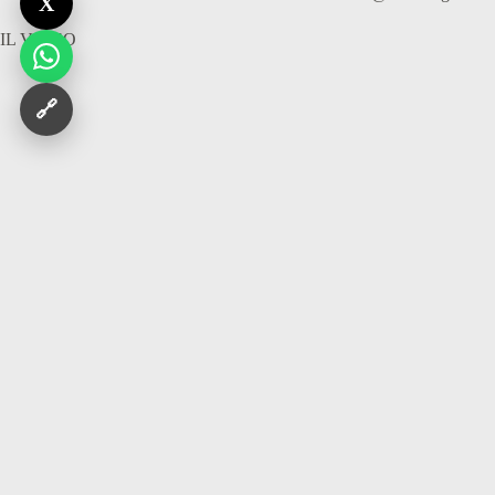
X
IL VIDEO
🔗