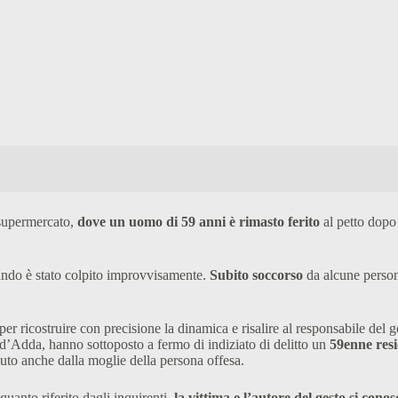
 supermercato,
dove un uomo di 59 anni è rimasto ferito
al petto dopo
ando è stato colpito improvvisamente.
Subito soccorso
da alcune person
per ricostruire con precisione la dinamica e risalire al responsabile del 
d’Adda, hanno sottoposto a fermo di indiziato di delitto un
59enne resi
uto anche dalla moglie della persona offesa.
uanto riferito dagli inquirenti,
la vittima e l’autore del gesto si cono