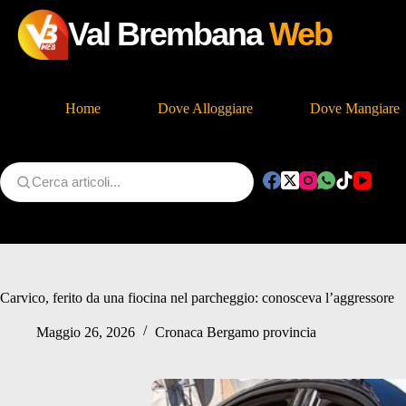
Val Brembana
Web
Home
Dove Alloggiare
Dove Mangiare
Salta
al
contenuto
Carvico, ferito da una fiocina nel parcheggio: conosceva l’aggressore
Maggio 26, 2026
Cronaca Bergamo provincia