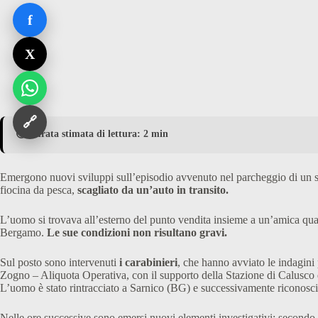
f
X
🔗
⏱️ Durata stimata di lettura: 2 min
Emergono nuovi sviluppi sull’episodio avvenuto nel parcheggio di un
fiocina da pesca,
scagliato da un’auto in transito.
L’uomo si trovava all’esterno del punto vendita insieme a un’amica qu
Bergamo.
Le sue condizioni non risultano gravi.
Sul posto sono intervenuti
i carabinieri
, che hanno avviato le indagini 
Zogno – Aliquota Operativa, con il supporto della Stazione di Calusco 
L’uomo è stato rintracciato a Sarnico (BG) e successivamente riconosci
Nelle ore successive sono emersi nuovi elementi investigativi: secondo q