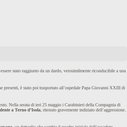
 essere stato raggiunto da un dardo, verosimilmente riconducibile a una
e presenti, è stato poi trasportato all’ospedale Papa Giovanni XXIII di
gesto. Nella serata di ieri 25 maggio i Carabinieri della Compagnia di
dente a Terno d’Isola
, ritenuto gravemente indiziato dell’aggressione.
scevano
, un dettaglio che cambia il quadro iniziale dell’accaduto,