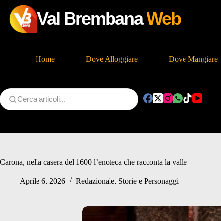
Val Brembana
Web
Home
Dove Alloggiare
Dove Mangiare
Salta
al
contenuto
Carona, nella casera del 1600 l’enoteca che racconta la valle
Aprile 6, 2026
Redazionale
,
Storie e Personaggi