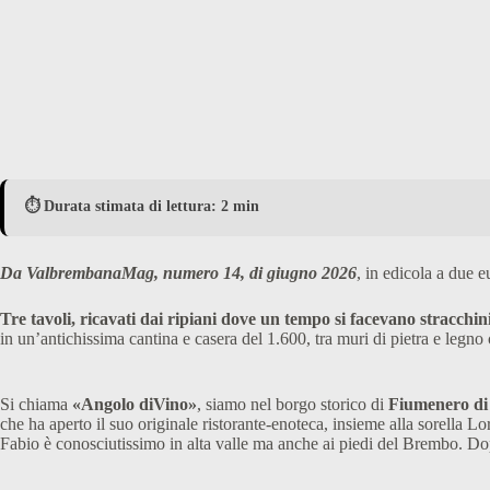
⏱️ Durata stimata di lettura: 2 min
Da ValbrembanaMag, numero 14, di giugno 2026
, in edicola a due e
Tre tavoli, ricavati dai ripiani dove un tempo si facevano stracchini
in un’antichissima cantina e casera del 1.600, tra muri di pietra e legno c
Si chiama
«Angolo diVino»
, siamo nel borgo storico di
Fiumenero di
che ha aperto il suo originale ristorante-enoteca, insieme alla sorella Lor
Fabio è conosciutissimo in alta valle ma anche ai piedi del Brembo. Dopo