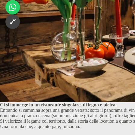
🔗
Ci si immerge in un ristorante singolare, di legno e pietra
.
Entrando si cammina sopra una grande vetrata: sotto il panorama di vini, 
domenica, a pranzo e cena (su prenotazione gli altri giorni), offre taglieri
Si valorizza il legame col territorio, dalla storia della location a quanto
Una formula che, a quanto pare, funziona.