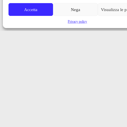
Accetta
Nega
Visualizza le 
Privacy policy
Iscriviti alla nostra newsletter
Ricevi aggiornamenti, notizie e novità dalla Val