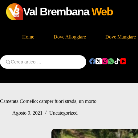
Val Brembana
Web
Home
Dove Alloggiare
Dove Mangiare
Salta
al
contenuto
Camerata Cornello: camper fuori strada, un morto
Agosto 9, 2021
Uncategorized