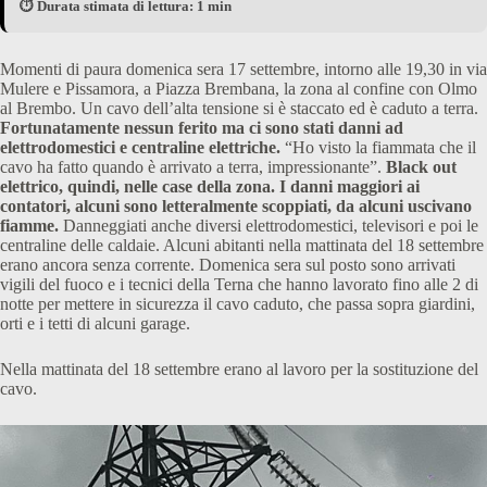
⏱️ Durata stimata di lettura: 1 min
Momenti di paura domenica sera 17 settembre, intorno alle 19,30 in via
Mulere e Pissamora, a Piazza Brembana, la zona al confine con Olmo
al Brembo. Un cavo dell’alta tensione si è staccato ed è caduto a terra.
Fortunatamente nessun ferito ma ci sono stati danni ad
elettrodomestici e centraline elettriche.
“Ho visto la fiammata che il
cavo ha fatto quando è arrivato a terra, impressionante”.
Black out
elettrico, quindi, nelle case della zona. I danni maggiori ai
contatori, alcuni sono letteralmente scoppiati, da alcuni uscivano
fiamme.
Danneggiati anche diversi elettrodomestici, televisori e poi le
centraline delle caldaie. Alcuni abitanti nella mattinata del 18 settembre
erano ancora senza corrente. Domenica sera sul posto sono arrivati
vigili del fuoco e i tecnici della Terna che hanno lavorato fino alle 2 di
notte per mettere in sicurezza il cavo caduto, che passa sopra giardini,
orti e i tetti di alcuni garage.
Nella mattinata del 18 settembre erano al lavoro per la sostituzione del
cavo.