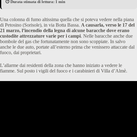
⏱️ Durata stimata di lettura: 1 min
Una colonna di fumo altissima quella che si poteva vedere nella piana
di Petosino (Sorisole), in via Botta Bassa.
A causarla, verso le 17 del
21 marzo, l’incendio della legna di alcune baracche dove erano
custodite attrezzature varie per i campi
. Nelle baracche anche due
bombole del gas che fortunatamente non sono scoppiate. In salvo
anche le due auto, portate all’esterno prima che venissero attaccate dal
fuoco, dai proprietari.
L’allarme dai residenti della zona che hanno iniziato a vedere le
fiamme. Sul posto i vigili del fuoco e i carabinieri di Villa d’Almè.