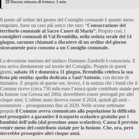
⏱️ Durata stimata di lettura: 1 min
Il punto all’ordine del giorno del Consiglio comunale è quanto meno
singolare, forse un caso più unico che raro: “
Consacrazione del
territorio comunale al Sacro Cuore di Maria”.
Proprio così, i
consiglieri comunali di Val Brembilla, nella seduta serale del 14
giugno, saranno chiamati a discutere di un ordine del giorno
sicuramente poco consono a un Consiglio comunale.
La devozione mariana del sindaco Damiano Zambelli è conosciuta. E
ora arriva direttamente sul tavolo del Consiglio. Proprio in questi
giorni,
sabato 10 e domenica 11 giugno, Brembilla celebra la sua
festa più sentita: quella dedicata a Sant’Antonio
, con decine di
iniziative. E proprio di queste ore, invece, è la notizia che i fondi che il
Comune riceve (circa 750 mila euro l’anno) quale contributo statale per
la fusione con Gerosa nel 2004, dovrebbero essere prorogati per altri
cinque anni. L’ultimo anno doveva essere il 2024, quindi gli aiuti –
sostanziosi – proseguiranno fino al 2029. Nelle scorse settimane
proprio
il Comune aveva comunicato alla popolazione la difficoltà
nel proseguire a garantire il trasporto scolastico gratuito per i
bambini dell’asilo (dal prossimo anno scolastico). Causa il previsto
venire meno del contributo statale per la fusione. Che, ora, però
dovrebbe proseguire altri cinque anni.