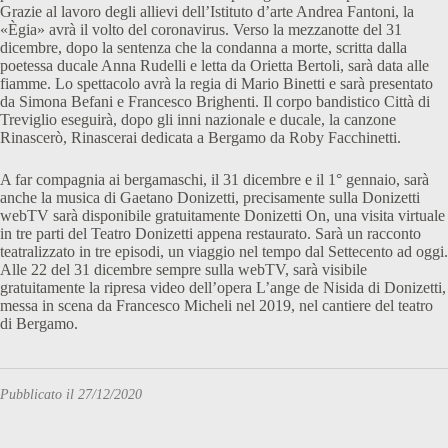
Grazie al lavoro degli allievi dell’Istituto d’arte Andrea Fantoni, la
«Ègia» avrà il volto del coronavirus. Verso la mezzanotte del 31
dicembre, dopo la sentenza che la condanna a morte, scritta dalla
poetessa ducale Anna Rudelli e letta da Orietta Bertoli, sarà data alle
fiamme. Lo spettacolo avrà la regia di Mario Binetti e sarà presentato
da Simona Befani e Francesco Brighenti. Il corpo bandistico Città di
Treviglio eseguirà, dopo gli inni nazionale e ducale, la canzone
Rinascerò, Rinascerai dedicata a Bergamo da Roby Facchinetti.
A far compagnia ai bergamaschi, il 31 dicembre e il 1° gennaio, sarà
anche la musica di Gaetano Donizetti, precisamente sulla Donizetti
webTV sarà disponibile gratuitamente Donizetti On, una visita virtuale
in tre parti del Teatro Donizetti appena restaurato. Sarà un racconto
teatralizzato in tre episodi, un viaggio nel tempo dal Settecento ad oggi.
Alle 22 del 31 dicembre sempre sulla webTV, sarà visibile
gratuitamente la ripresa video dell’opera L’ange de Nisida di Donizetti,
messa in scena da Francesco Micheli nel 2019, nel cantiere del teatro
di Bergamo.
Pubblicato il 27/12/2020