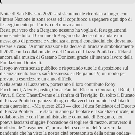
Notte di San Silvestro 2020 sarà sicuramente ricordata a lungo, con
l’intera Nazione in zona rossa ed il coprifuoco a spegnere ogni tipo di
festeggiamento per l’arrivo del nuovo anno.
Resta pur vero che a Bergamo nessuno ha voglia di festeggiamenti,
nonostante tutto il Comune di Bergamo ha deciso di mandare un
messaggio di presenza e vicinanza ai propri concittadini che dovranno
restare a casa: l’Amministrazione ha deciso di bruciare simbolicamente
il 2020 con la collaborazione del Ducato di Piazza Pontida e affidarsi
ancora alla musica di Gaetano Donizetti grazie all’intenso lavoro della
Fondazione Donizetti.
Il rogo avverrà senza pubblico e rispettando tutte le disposizione sul
distanziamento fisico, sarà trasmesso su BergamoTV, un modo per
provare a esorcizzare un anno difficile.
Nella serata al Lazzaretto, porteranno il loro contributo Roby
Facchinetti, Alex Esposito, Omar Fantini, Riccardo Onorato, il Bepi, il
Vava, il Coro TheatrEvents e la fanfara di Treviglio. Di solito il Ducato
di Piazza Pontida organizza il rogo della vecchia durante la sfilata di
metà quaresima. «Ma questo 2020 — dice il duca Smiciatöt del Ducato
di Piazza Pontida — è stato un anno particolare e il sodalizio ducale, in
collaborazione con l’amministrazione comunale di Bergamo, non
poteva lasciarsi sfuggire l’occasione di togliere di mezzo, attraverso il
tradizionale “rasgamento”, prima dello scoccare dell’ora zero, la
pandemia che ha visto la nostra città protagonista della prima ondata».