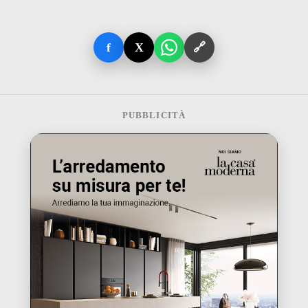
f
X
🔗
PUBBLICITÀ