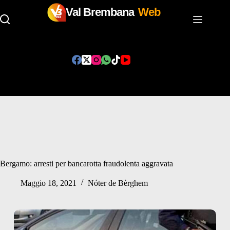
Val Brembana
Web
Salta
al
contenuto
Bergamo: arresti per bancarotta fraudolenta aggravata
Maggio 18, 2021
Nóter de Bèrghem