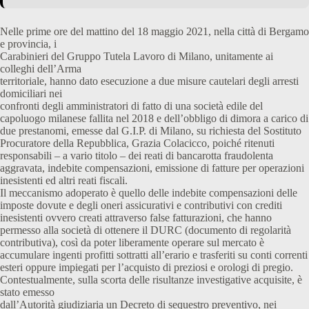
Nelle prime ore del mattino del 18 maggio 2021, nella città di Bergamo
e provincia, i
Carabinieri del Gruppo Tutela Lavoro di Milano, unitamente ai
colleghi dell’Arma
territoriale, hanno dato esecuzione a due misure cautelari degli arresti
domiciliari nei
confronti degli amministratori di fatto di una società edile del
capoluogo milanese fallita nel 2018 e dell’obbligo di dimora a carico di
due prestanomi, emesse dal G.I.P. di Milano, su richiesta del Sostituto
Procuratore della Repubblica, Grazia Colacicco, poiché ritenuti
responsabili – a vario titolo – dei reati di bancarotta fraudolenta
aggravata, indebite compensazioni, emissione di fatture per operazioni
inesistenti ed altri reati fiscali.
Il meccanismo adoperato è quello delle indebite compensazioni delle
imposte dovute e degli oneri assicurativi e contributivi con crediti
inesistenti ovvero creati attraverso false fatturazioni, che hanno
permesso alla società di ottenere il DURC (documento di regolarità
contributiva), così da poter liberamente operare sul mercato è
accumulare ingenti profitti sottratti all’erario e trasferiti su conti correnti
esteri oppure impiegati per l’acquisto di preziosi e orologi di pregio.
Contestualmente, sulla scorta delle risultanze investigative acquisite, è
stato emesso
dall’Autorità giudiziaria un Decreto di sequestro preventivo, nei