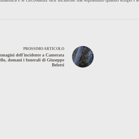
PROSSIMO
ARTICOLO
mmagini dell'incidente a Camerata
llo, domani i funerali di Giuseppe
Belotti