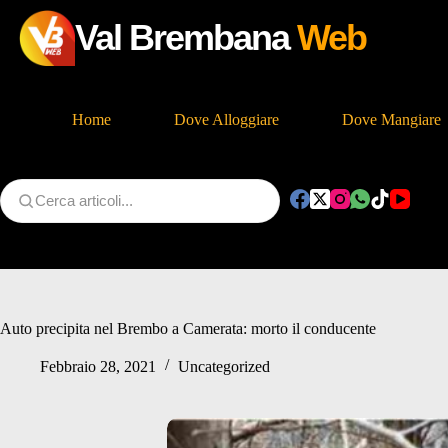
Val Brembana
Web
Home
Dove Alloggiare
Dove Mangiare
Salta
al
contenuto
Auto precipita nel Brembo a Camerata: morto il conducente
Febbraio 28, 2021
Uncategorized