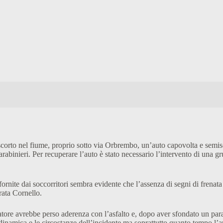
scorto nel fiume, proprio sotto via Orbrembo, un’auto capovolta e semi
abinieri. Per recuperare l’auto è stato necessario l’intervento di una gr
 fornite dai soccorritori sembra evidente che l’assenza di segni di fren
rata Cornello.
idatore avrebbe perso aderenza con l’asfalto e, dopo aver sfondato un pa
a dinamica e le circostanze dell’incidente ma soprattutto quanto tempo l’