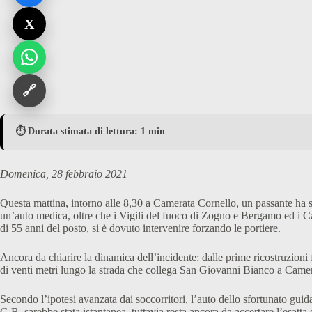
X
🔗
⏱️ Durata stimata di lettura: 1 min
Domenica, 28 febbraio 2021
Questa mattina, intorno alle 8,30 a Camerata Cornello, un passante ha 
un’auto medica, oltre che i Vigili del fuoco di Zogno e Bergamo ed i Car
di 55 anni del posto, si è dovuto intervenire forzando le portiere.
Ancora da chiarire la dinamica dell’incidente: dalle prime ricostruzioni
di venti metri lungo la strada che collega San Giovanni Bianco a Came
Secondo l’ipotesi avanzata dai soccorritori, l’auto dello sfortunato gu
G.B. sarebbe stata istantanea, tuttavia resta ancora da accertare l’esatt