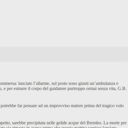
sommersa: lanciato l’allarme, sul posto sono giunti un’ambulanza e
u, e per estrarre il corpo del guidatore purtroppo ormai senza vita, G.B.
ata potrebbe far pensare ad un improvviso malore prima del tragico volo
rapetto, sarebbe precipitata nelle gelide acque del Brembo. La morte per
auto sia rimasta in acqua prima che questa mattina venisse lanciato