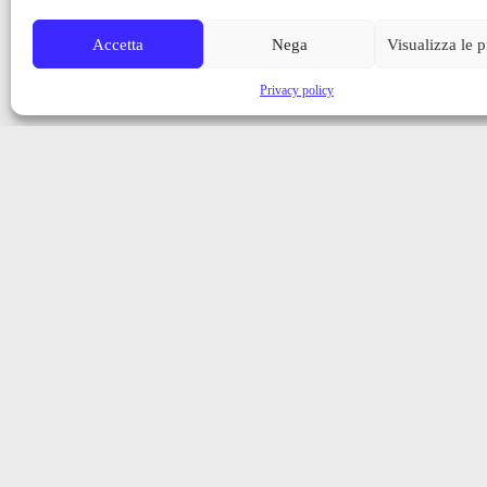
Accetta
Nega
Visualizza le 
Privacy policy
Iscriviti alla nostra newsletter
Ricevi aggiornamenti, notizie e novità dalla Val