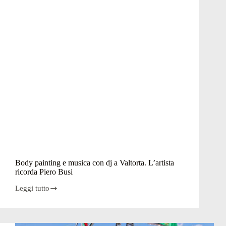
Body painting e musica con dj a Valtorta. L’artista
ricorda Piero Busi
Leggi tutto
Body
painting
e
musica