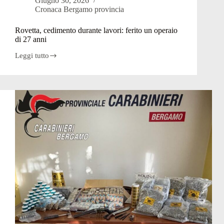
Giugno 30, 2026
Cronaca Bergamo provincia
Rovetta, cedimento durante lavori: ferito un operaio
di 27 anni
Leggi tutto
Rovetta,
cedimento
durante
lavori:
ferito
un
operaio
di
27
anni