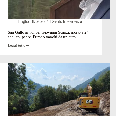
Luglio 18, 2026
Eventi
,
In evidenza
San Gallo in gol per Giovanni Scanzi, morto a 24
anni col padre. Furono travolti da un’auto
Leggi tutto
San
Gallo
in
gol
per
Giovanni
Scanzi,
morto
a
24
anni
col
padre.
Furono
travolti
da