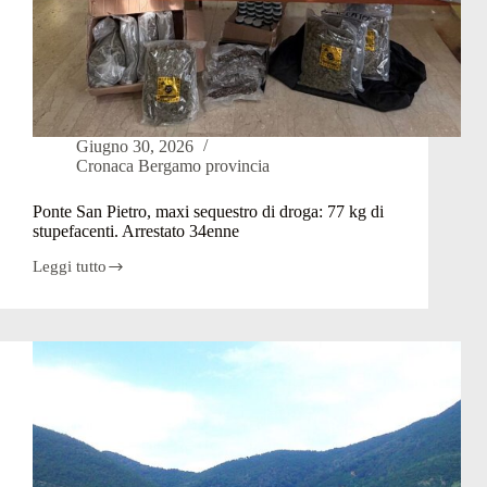
Giugno 30, 2026
Cronaca Bergamo provincia
Ponte San Pietro, maxi sequestro di droga: 77 kg di
stupefacenti. Arrestato 34enne
Leggi tutto
Ponte
San
Pietro,
maxi
sequestro
di
droga:
77
kg
di
stupefacenti.
Arrestato