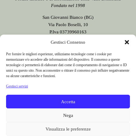
Fondato nel 1998
San Giovanni Bianco (BG)
Via Paolo Boselli, 10
P.Iva 03739960163
Testata giornalistica n. 9/2020
Gestisci Consenso
registrata presso il Tribunale di Bergamo
Direttore Responsabile:
Sergio Sonzogni
Per fornire le migliori esperienze, utilizziamo tecnologie come i cookie per
memorizzare e/o accedere alle informazioni del dispositivo. Il consenso a queste
Sede Redazione:
tecnologie ci permetterà di elaborare dati come il comportamento di navigazione o ID
Via Paolo Boselli, 10
unici su questo sito. Non acconsentire o ritirare il consenso può influire negativamente
24015 San Giovanni Bianco - BG -
su alcune caratteristiche e funzioni.
Tel. 0345 41834
Gestisci servizi
Email:
redazione@valbrembanaweb.com
CONCESSIONARIA PUBBLICITÀ
Accetta
Nega
Visualizza le preferenze
e-mail:
info@italiacommunication.com
Telefono: 0345 41834