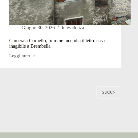
Giugno 30, 2026
In evidenza
Camerata Cornello, fulmine incendia il tetto: casa
inagibile a Brembella
Leggi tutto
Camerata
Cornello,
fulmine
incendia
il
tetto:
casa
SUCC
inagibile
a
Brembella