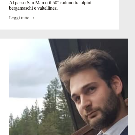
Al passo San Marco il 50° raduno tra alpini
bergamaschi e valtellinesi
Leggi tutto
Al
passo
San
Marco
il
50°
raduno
tra
alpini
bergamaschi
e
valtellinesi