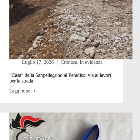
un’auto
Luglio 17, 2026
Cronaca
,
In evidenza
“Casa” della Sanpellegrino al Paradiso: via ai lavori
per la strada
Leggi tutto
“Casa”
della
Sanpellegrino
al
Paradiso:
via
ai
lavori
per