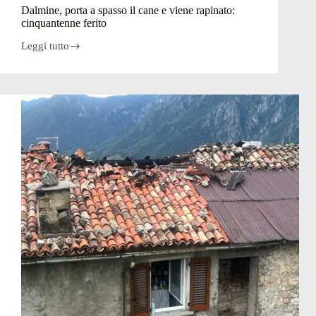
Dalmine, porta a spasso il cane e viene rapinato:
cinquantenne ferito
Leggi tutto
Dalmine,
porta
a
spasso
il
cane
e
viene
rapinato:
cinquantenne
ferito