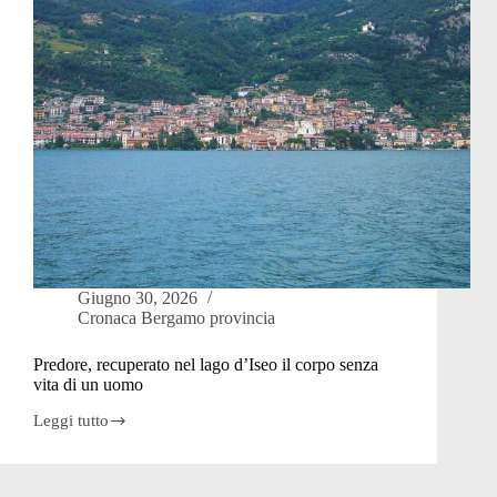
34enne
Giugno 30, 2026
Cronaca Bergamo provincia
Predore, recuperato nel lago d’Iseo il corpo senza
vita di un uomo
Leggi tutto
Predore,
recuperato
nel
lago