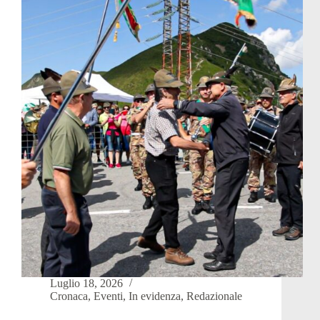
con
dj
a
Valtorta.
L’artista
ricorda
Piero
Busi
Luglio 18, 2026
Cronaca
,
Eventi
,
In evidenza
,
Redazionale