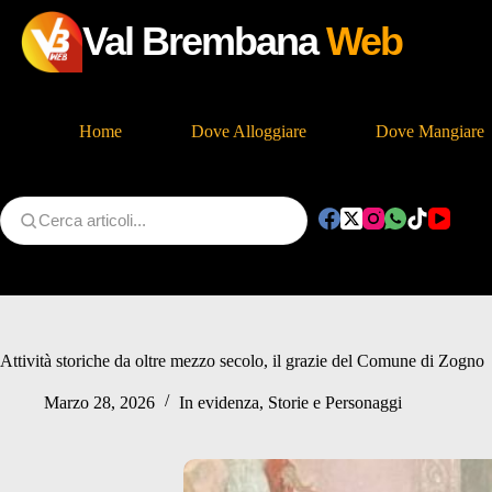
Val Brembana
Web
Home
Dove Alloggiare
Dove Mangiare
Salta
al
contenuto
Attività storiche da oltre mezzo secolo, il grazie del Comune di Zogno
Marzo 28, 2026
In evidenza
,
Storie e Personaggi