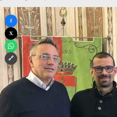
f
X
🔗