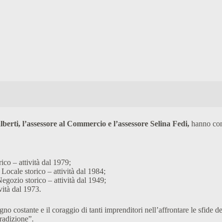
berti, l’assessore al Commercio e l’assessore Selina Fedi,
hanno cons
co – attività dal 1979;
Locale storico – attività dal 1984;
egozio storico – attività dal 1949;
vità dal 1973.
gno costante e il coraggio di tanti imprenditori nell’affrontare le sfide
tradizione”.