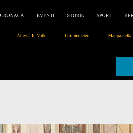
CRONACA
EVENTI
STORIE
SPORT
BE
Attività In Valle
Orobiemeteo
Mappa della 