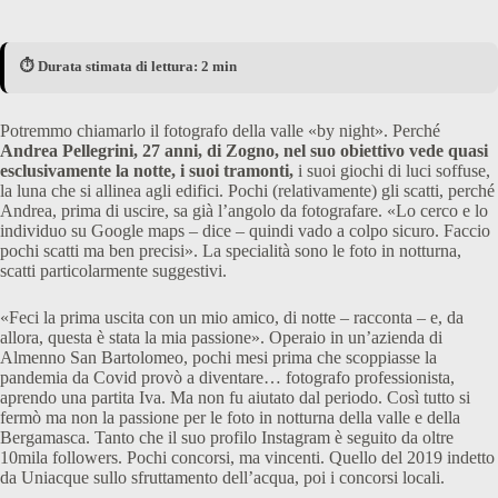
⏱️ Durata stimata di lettura: 2 min
Potremmo chiamarlo il fotografo della valle «by night». Perché
Andrea Pellegrini, 27 anni, di Zogno, nel suo obiettivo vede quasi
esclusivamente la notte, i suoi tramonti,
i suoi giochi di luci soffuse,
la luna che si allinea agli edifici. Pochi (relativamente) gli scatti, perché
Andrea, prima di uscire, sa già l’angolo da fotografare. «Lo cerco e lo
individuo su Google maps – dice – quindi vado a colpo sicuro. Faccio
pochi scatti ma ben precisi». La specialità sono le foto in notturna,
scatti particolarmente suggestivi.
«Feci la prima uscita con un mio amico, di notte – racconta – e, da
allora, questa è stata la mia passione». Operaio in un’azienda di
Almenno San Bartolomeo, pochi mesi prima che scoppiasse la
pandemia da Covid provò a diventare… fotografo professionista,
aprendo una partita Iva. Ma non fu aiutato dal periodo. Così tutto si
fermò ma non la passione per le foto in notturna della valle e della
Bergamasca. Tanto che il suo profilo Instagram è seguito da oltre
10mila followers. Pochi concorsi, ma vincenti. Quello del 2019 indetto
da Uniacque sullo sfruttamento dell’acqua, poi i concorsi locali.