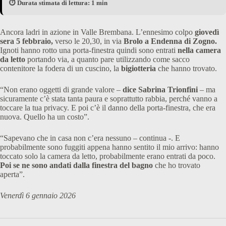
⏱️ Durata stimata di lettura: 1 min
Ancora ladri in azione in Valle Brembana. L’ennesimo colpo
giovedì
sera 5 febbraio,
verso le 20,30, in via
Brolo a Endenna di Zogno.
Ignoti hanno rotto una porta-finestra quindi sono entrati
nella camera
da letto
portando via, a quanto pare utilizzando come sacco
contenitore la fodera di un cuscino, la
bigiotteria
che hanno trovato.
“Non erano oggetti di grande valore –
dice Sabrina Trionfini
– ma
sicuramente c’è stata tanta paura e soprattutto rabbia, perché vanno a
toccare la tua privacy. E poi c’è il danno della porta-finestra, che era
nuova. Quello ha un costo”.
“Sapevano che in casa non c’era nessuno – continua -. E
probabilmente sono fuggiti appena hanno sentito il mio arrivo: hanno
toccato solo la camera da letto, probabilmente erano entrati da poco.
Poi se ne sono andati dalla finestra del bagno
che ho trovato
aperta”.
Venerdì 6 gennaio 2026