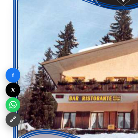
f
X
🔗