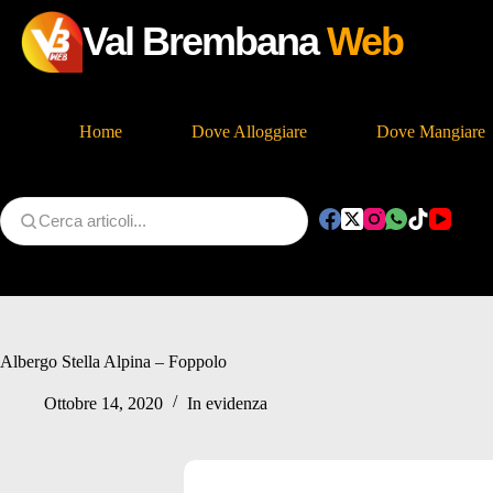
Val Brembana
Web
Home
Dove Alloggiare
Dove Mangiare
Salta
al
contenuto
Albergo Stella Alpina – Foppolo
Ottobre 14, 2020
In evidenza