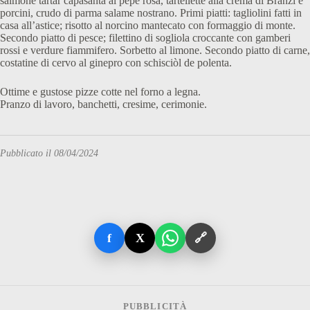
salmone tartar capasanta al pepe rosa, tartellette alla crema di Branzi e
porcini, crudo di parma salame nostrano. Primi piatti: tagliolini fatti in
casa all’astice; risotto al norcino mantecato con formaggio di monte.
Secondo piatto di pesce; filettino di sogliola croccante con gamberi
rossi e verdure fiammifero. Sorbetto al limone. Secondo piatto di carne,
costatine di cervo al ginepro con schisciòl de polenta.
Ottime e gustose pizze cotte nel forno a legna.
Pranzo di lavoro, banchetti, cresime, cerimonie.
Pubblicato il 08/04/2024
f
X
🔗
PUBBLICITÀ