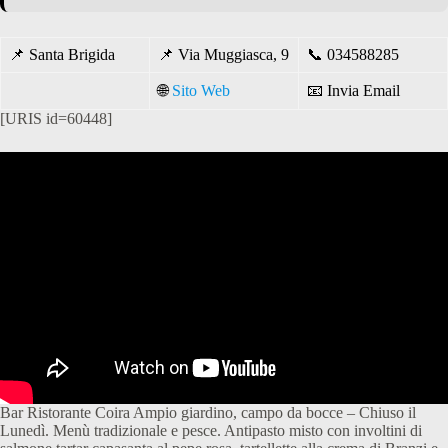
📌
Santa Brigida
📌
Via Muggiasca, 9
📞
03
4588285
🌐
Sito Web
📧
Invia Email
[URIS id=60448]
Bar Ristorante Coira Ampio giardino, campo da bocce – Chiuso il
Lunedì. Menù tradizionale e pesce. Antipasto misto con involtini di