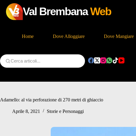
Val Brembana
Web
Home
Dove Alloggiare
Dove Mangiare
Salta
al
contenuto
Adamello: al via perforazione di 270 metri di ghiaccio
Aprile 8, 2021
Storie e Personaggi