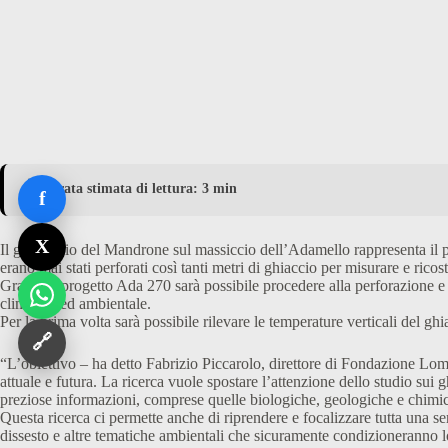
⏱️ Durata stimata di lettura: 3 min
f
X
Il ghiacciaio del Mandrone sul massiccio dell’Adamello rappresenta il p
erano mai stati perforati così tanti metri di ghiaccio per misurare e ricost
Grazie al progetto Ada 270 sarà possibile procedere alla perforazione e c
climatica ed ambientale.
Per la prima volta sarà possibile rilevare le temperature verticali del gh
🔗
“L’obiettivo – ha detto Fabrizio Piccarolo, direttore di Fondazione Lomb
attuale e futura. La ricerca vuole spostare l’attenzione dello studio su
preziose informazioni, comprese quelle biologiche, geologiche e chimich
Questa ricerca ci permette anche di riprendere e focalizzare tutta una se
dissesto e altre tematiche ambientali che sicuramente condizioneranno lo