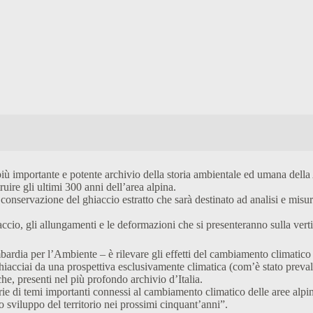
iù importante e potente archivio della storia ambientale ed umana della 
ruire gli ultimi 300 anni dell’area alpina.
onservazione del ghiaccio estratto che sarà destinato ad analisi e misuraz
iaccio, gli allungamenti e le deformazioni che si presenteranno sulla verti
ardia per l’Ambiente – è rilevare gli effetti del cambiamento climatico e
i ghiacciai da una prospettiva esclusivamente climatica (com’è stato prev
e, presenti nel più profondo archivio d’Italia.
rie di temi importanti connessi al cambiamento climatico delle aree alpin
 sviluppo del territorio nei prossimi cinquant’anni”.