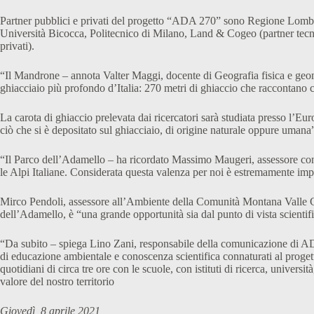
Partner pubblici e privati del progetto “ADA 270” sono Regione Lombar
Università Bicocca, Politecnico di Milano, Land & Cogeo (partner tecn
privati).
“Il Mandrone – annota Valter Maggi, docente di Geografia fisica e geomo
ghiacciaio più profondo d’Italia: 270 metri di ghiaccio che raccontano co
La carota di ghiaccio prelevata dai ricercatori sarà studiata presso l’Euro
ciò che si è depositato sul ghiacciaio, di origine naturale oppure umana
“Il Parco dell’Adamello – ha ricordato Massimo Maugeri, assessore con 
le Alpi Italiane. Considerata questa valenza per noi è estremamente impor
Mirco Pendoli, assessore all’Ambiente della Comunità Montana Valle Cam
dell’Adamello, è “una grande opportunità sia dal punto di vista scientif
“Da subito – spiega Lino Zani, responsabile della comunicazione di ADA 
di educazione ambientale e conoscenza scientifica connaturati al proge
quotidiani di circa tre ore con le scuole, con istituti di ricerca, univers
valore del nostro territorio
Giovedì, 8 aprile 2021