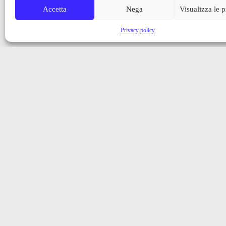
Accetta
Nega
Visualizza le 
Privacy policy
Iscriviti alla nostra newsletter
Ricevi aggiornamenti, notizie e novità dalla Val