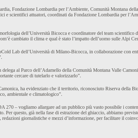
dia, Fondazione Lombardia per l’Ambiente, Comunità Montana della Valc
ici e scientifici attuatori, coordinati da Fondazione Lombardia per l’
rfologia dell’Università Bicocca e coordinatore del team scientifico del
m’è cambiato il clima e qual è stato l’impatto dell’uomo sulle Alpi Centr
Cold Lab dell’Università di Milano-Bicocca, in collaborazione con enti di r
”.
delega al Parco dell’Adamello della Comunità Montana Valle Camonica – 
tante cercare di tutelarlo e valorizzarlo”.
onica, ha evidenziato che il territorio, riconosciuto Riserva della Bi
ico, ambientale e climatologico”.
270 – vogliamo allargare ad un pubblico più vasto possibile i contenuti
tto. Per questo, già nella fase di estrazione del ghiaccio, abbiamo pre
ità, redazioni giornalistiche e mezzi d’informazione, per facilitare il coin