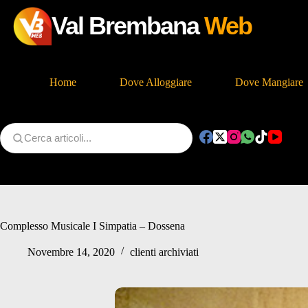
Val Brembana
Web
Home
Dove Alloggiare
Dove Mangiare
Salta
al
contenuto
Complesso Musicale I Simpatia – Dossena
Novembre 14, 2020
clienti archiviati