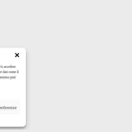
e/o accedere
e dati come il
consenso può
preferenze