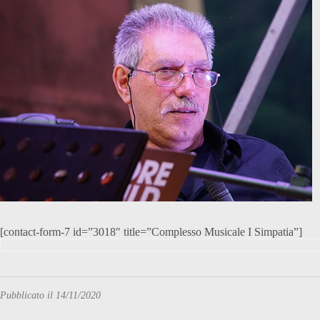
[contact-form-7 id=”3018″ title=”Complesso Musicale I Simpatia”]
Pubblicato il 14/11/2020