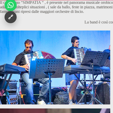
Il complesso “SIMPATIA “ , è presente nel panorama musicale orobico da
adatta a molteplici situazioni , ( sale da ballo, feste in piazza, matrimoni
famosi brani ripresi dalle maggiori orchestre di liscio.
🔗
La band è così c