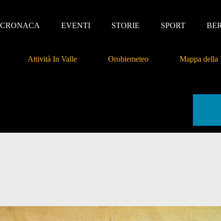
CRONACA
EVENTI
STORIE
SPORT
BE
Attività In Valle
Orobiemeteo
Mappa della 