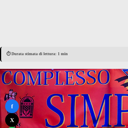
⏱️ Durata stimata di lettura: 1 min
f
X