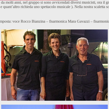
 molti anni, nel gruppo si sono avvicendati diversi musicisti, ora il g
 e quant’altro richieda uno spettacolo musicale ). Nella nostra scaletta son
omposta: voce Rocco Bianzina – fisarmonica Mara Gavazzi – fisarmoni