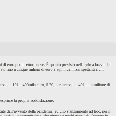
i di euro per il settore neve. È quanto previsto nella prima bozza del
ato fino a cinque milioni di euro e agli indennizzi spettanti a chi
ncassi da 101 a 400mila euro, il 20, per incassi da 401 a un milione di
, esprime la propria soddisfazione.
zate dall’avvento della pandemia, ed uno stanziamento ad hoc, per il
 notizia importantissima, che giunge a pochi giorni dall’entrata in