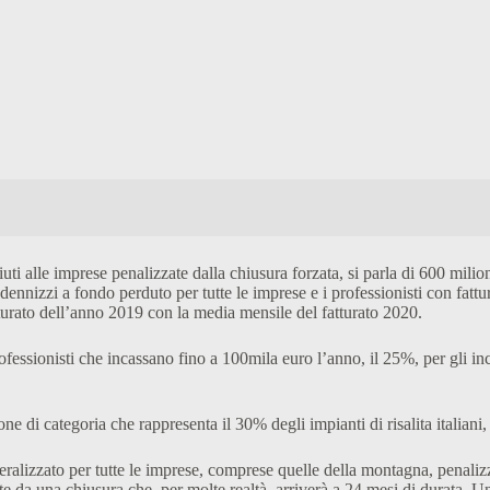
i alle imprese penalizzate dalla chiusura forzata, si parla di 600 milion
ennizzi a fondo perduto per tutte le imprese e i professionisti con fattur
turato dell’anno 2019 con la media mensile del fatturato 2020.
professionisti che incassano fino a 100mila euro l’anno, il 25%, per gli i
ne di categoria che rappresenta il 30% degli impianti di risalita italiani
eralizzato per tutte le imprese, comprese quelle della montagna, penaliz
da una chiusura che, per molte realtà, arriverà a 24 mesi di durata. Una