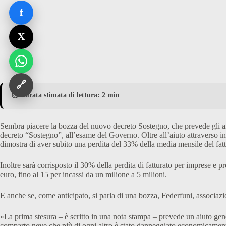
f
X
🔗
⏱️ Durata stimata di lettura: 2 min
Sembra piacere la bozza del nuovo decreto Sostegno, che prevede gli aiut
decreto “Sostegno”, all’esame del Governo. Oltre all’aiuto attraverso ind
dimostra di aver subito una perdita del 33% della media mensile del fat
Inoltre sarà corrisposto il 30% della perdita di fatturato per imprese e 
euro, fino al 15 per incassi da un milione a 5 milioni.
E anche se, come anticipato, si parla di una bozza, Federfuni, associazio
«La prima stesura – è scritto in una nota stampa – prevede un aiuto gen
comparto neve che più di ogni altro è stato danneggiato economicamente 